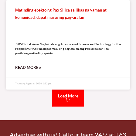
Matinding epekto ng Pax Silica sa likas na yaman at
komunidad, dapat masusing pag-aralan
3,052 total views
3,052 total views Nagbabala ang Advocates of Science and Technology for the
People (AGHAM) na dapat masusing pag-aralan ang Pax Silica dahil sa
posibleng matinding epekto
READ MORE »
Thursday, August 6, 2026 1:22 pm
Load More
Advertise with us! Call our team 24/7 at +63