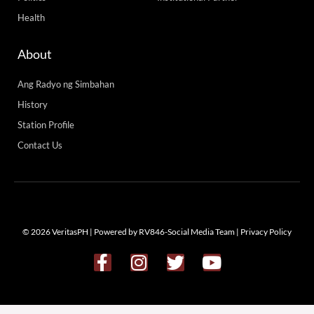
Health
About
Ang Radyo ng Simbahan
History
Station Profile
Contact Us
© 2026 VeritasPH | Powered by RV846-Social Media Team |
Privacy Policy
F
I
T
Y
a
n
w
o
c
s
i
u
e
t
t
t