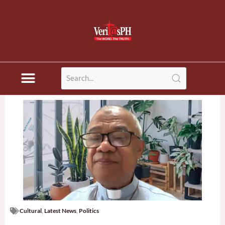
Skip
to
content
Cultural
,
Latest News
,
Politics