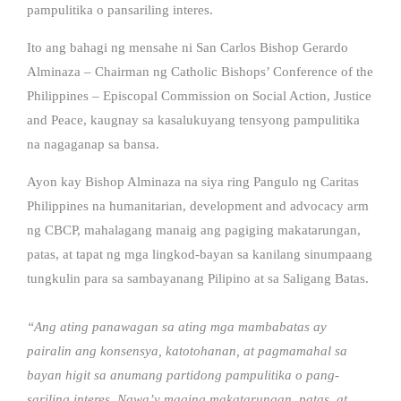
pampulitika o pansariling interes.
Ito ang bahagi ng mensahe ni San Carlos Bishop Gerardo
Alminaza – Chairman ng Catholic Bishops’ Conference of the
Philippines – Episcopal Commission on Social Action, Justice
and Peace, kaugnay sa kasalukuyang tensyong pampulitika
na nagaganap sa bansa.
Ayon kay Bishop Alminaza na siya ring Pangulo ng Caritas
Philippines na humanitarian, development and advocacy arm
ng CBCP, mahalagang manaig ang pagiging makatarungan,
patas, at tapat ng mga lingkod-bayan sa kanilang sinumpaang
tungkulin para sa sambayanang Pilipino at sa Saligang Batas.
“Ang ating panawagan sa ating mga mambabatas ay
pairalin ang konsensya, katotohanan, at pagmamahal sa
bayan higit sa anumang partidong pampulitika o pang-
sariling interes. Nawa’y maging makatarungan, patas, at