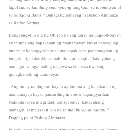
tapat sila sa kanilang sinumpaang tungkulin sa taumbayan at
sa Saligang Batas,”
Bahagi ng pahayag ni Bishop Alminaza
sa Radyo Veritas.
Binigyang-diin din ng Obispo na ang tunay na lingkod-bayan
ay inuuna ang kapakanan ng mamamayan kaysa pansariling
interes at kapangyarihan na maipapakita sa pamamagitan ng
integridad, malasakit sa mahihirap at inaapi at kakayahang
managot sa mga maling nagawa sa laban sa tiwalang
ipinagkaloob ng taumbayan.
“Ang tunay na lingkod-bayan ay inuuna ang kapakanan ng
mamamayan kaysa pansariling interes o kapangyarihan.
Nakikita ito sa integridad, transparency, kakayahang
managot, at malasakit lalo na
sa mahihirap at naaapi,”
Dagdag pa ni Bishop Alminaza.
Ipinaliwanag din ni Bishop Alminaza ang suporta ng Caritas