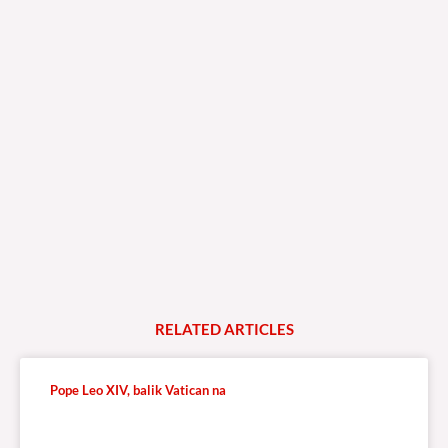
RELATED
A
R
T
I
C
L
E
S
Pope Leo XIV, balik Vatican na