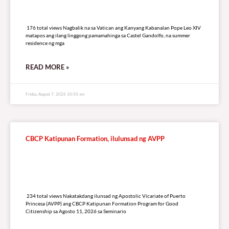
176 total views
176 total views Nagbalik na sa Vatican ang Kanyang Kabanalan Pope Leo XIV
matapos ang ilang linggong pamamahinga sa Castel Gandolfo, na summer
residence ng mga
READ MORE »
Friday, August 7, 2026 10:50 am
CBCP Katipunan Formation, ilulunsad ng AVPP
234 total views
234 total views Nakatakdang ilunsad ng Apostolic Vicariate of Puerto
Princesa (AVPP) ang CBCP Katipunan Formation Program for Good
Citizenship sa Agosto 11, 2026 sa Seminario