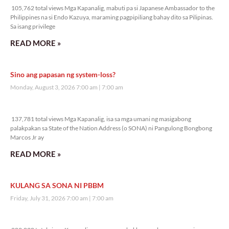
105,762 total views Mga Kapanalig, mabuti pa si Japanese Ambassador to the
Philippines na si Endo Kazuya, maraming pagpipiliang bahay dito sa Pilipinas.
Sa isang privilege
READ MORE »
Sino ang papasan ng system-loss?
Monday, August 3, 2026 7:00 am
7:00 am
137,781 total views
137,781 total views Mga Kapanalig, isa sa mga umani ng masigabong
palakpakan sa State of the Nation Address (o SONA) ni Pangulong Bongbong
Marcos Jr ay
READ MORE »
KULANG SA SONA NI PBBM
Friday, July 31, 2026 7:00 am
7:00 am
289,838 total views