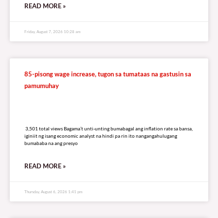
READ MORE »
Friday, August 7, 2026 10:28 am
85-pisong wage increase, tugon sa tumataas na gastusin sa
pamumuhay
3,501 total views
3,501 total views Bagama’t unti-unting bumabagal ang inflation rate sa bansa,
iginiit ng isang economic analyst na hindi pa rin ito nangangahulugang
bumababa na ang presyo
READ MORE »
Thursday, August 6, 2026 1:41 pm