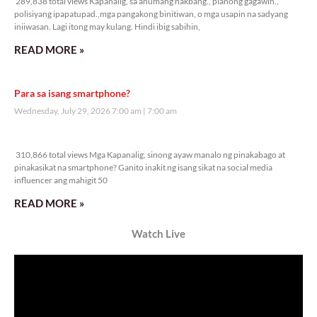
289,838 total views Kapanalig, sa anumang hakbang., planong gagawin.,
polisiyang ipapatupad.,mga pangakong binitiwan, o mga usapin na sadyang
iniiwasan. Lagi itong may kulang. Hindi ibig sabihin,
READ MORE »
Para sa isang smartphone?
Wednesday, July 29, 2026 7:00 am
7:00 am
310,866 total views
310,866 total views Mga Kapanalig, sinong ayaw manalo ng pinakabago at
pinakasikat na smartphone? Ganito inakit ng isang sikat na social media
influencer ang mahigit 50
READ MORE »
Watch Live