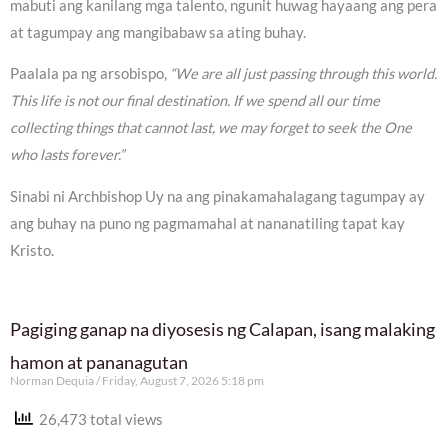
mabuti ang kanilang mga talento, ngunit huwag hayaang ang pera
at tagumpay ang mangibabaw sa ating buhay.
Paalala pa ng arsobispo,
“We are all just passing through this world.
This life is not our final destination. If we spend all our time
collecting things that cannot last, we may forget to seek the One
who lasts forever.”
Sinabi ni Archbishop Uy na ang pinakamahalagang tagumpay ay
ang buhay na puno ng pagmamahal at nananatiling tapat kay
Kristo.
Pagiging ganap na diyosesis ng Calapan, isang malaking
hamon at pananagutan
Norman Dequia
Friday, August 7, 2026 5:18 pm
26,473 total views