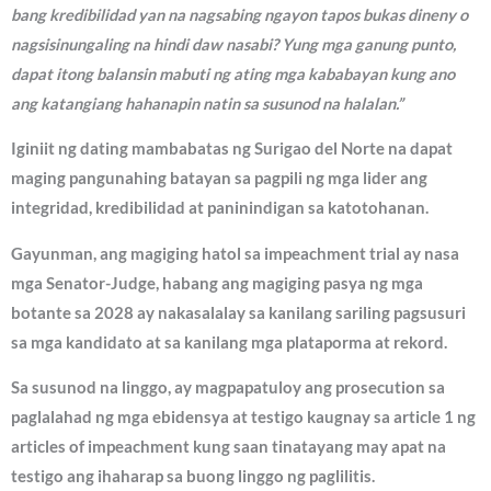
bang kredibilidad yan na nagsabing ngayon tapos bukas dineny o
nagsisinungaling na hindi daw nasabi? Yung mga ganung punto,
dapat itong balansin mabuti ng ating mga kababayan kung ano
ang katangiang hahanapin natin sa susunod na halalan.”
Iginiit ng dating mambabatas ng Surigao del Norte na dapat
maging pangunahing batayan sa pagpili ng mga lider ang
integridad, kredibilidad at paninindigan sa katotohanan.
Gayunman, ang magiging hatol sa impeachment trial ay nasa
mga Senator-Judge, habang ang magiging pasya ng mga
botante sa 2028 ay nakasalalay sa kanilang sariling pagsusuri
sa mga kandidato at sa kanilang mga plataporma at rekord.
Sa susunod na linggo, ay magpapatuloy ang prosecution sa
paglalahad ng mga ebidensya at testigo kaugnay sa article 1 ng
articles of impeachment kung saan tinatayang may apat na
testigo ang ihaharap sa buong linggo ng paglilitis.