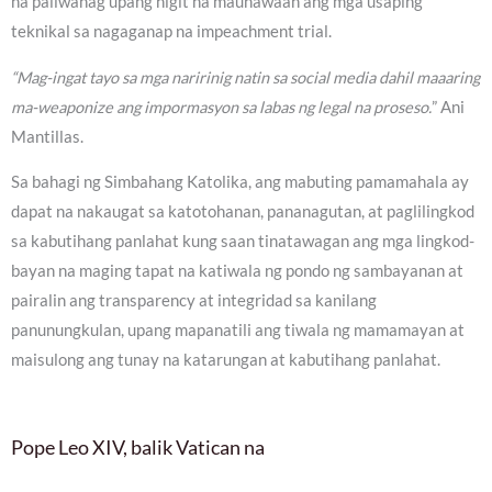
na paliwanag upang higit na maunawaan ang mga usaping
teknikal sa nagaganap na impeachment trial.
“Mag-ingat tayo sa mga naririnig natin sa social media dahil maaaring
ma-weaponize ang impormasyon sa labas ng legal na proseso.
” Ani
Mantillas.
Sa bahagi ng Simbahang Katolika, ang mabuting pamamahala ay
dapat na nakaugat sa katotohanan, pananagutan, at paglilingkod
sa kabutihang panlahat kung saan tinatawagan ang mga lingkod-
bayan na maging tapat na katiwala ng pondo ng sambayanan at
pairalin ang transparency at integridad sa kanilang
panunungkulan, upang mapanatili ang tiwala ng mamamayan at
maisulong ang tunay na katarungan at kabutihang panlahat.
Pope Leo XIV, balik Vatican na