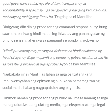
good governance tulad ng rule of law, transparency, at
accountability. Kapag may mga pangyayaring nagiging kaduda-duda,
mahalagang mabigyang-linaw ito.”
Dagdag pa ni Mantillas.
Binigyang-diin din ng propesor ang command responsibility, kung
saan sinabi niyang hindi maaaring ihiwalay ang pananagutan ng
pinuno ng isang ahensya sa paggamit ng pondo ng gobyerno.
“Hindi puwedeng may perang na-disburse na hindi nalalaman ng
head of agency. Bago magamit ang pondo ng gobyerno, dumaraan ito
sa iba’t ibang proseso at pag-apruba.”
Ayon pa kay Mantillas.
Nagbabala rin si Mantillas laban sa mga pagtatangkang
impluwensyahan ang opinyon ng publiko sa pamamagitan ng
social media habang nagpapatuloy ang paglilitis.
Hinimok naman ng propesor ang publiko na umasa lamang sa mga
mapagkakatiwalaang ulat ng media, mga eksperto, at mga legal