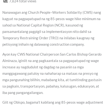
7,624 total views
Nanawagan ang Church People–Workers Solidarity (CWS) nang
kagyat na pagpapatupad na ng 85-pesos wage hike minimum na
sahod sa National Capital Region (NCR), kasunod ng
pansamantalang pagpigil sa implementasyon nito dahil sa
Temporary Restraining Order (TRO) na inilabas kaugnay ng
petisyong inihain ng dalawang construction company.
Ayon kay CWS National Chairperson San Carlos Bishop Gerardo
Alminaza, iginiit na ang pagkaantala sa pagpapatupad ng wage
increase ay nagdudulot ng dagdag na pasanin sa mga
manggagawang patuloy na nahaharap sa mataas na presyo ng
mga pangunahing bilihin, mababang kita, at tumitinding gastusin
sa pagkain, transportasyon, pabahay, kalusugan, edukasyon, at
iba pang pangangailangan.
Giit ng Obispo, bagama’t kabilang ang 85-pesos wage adjustment