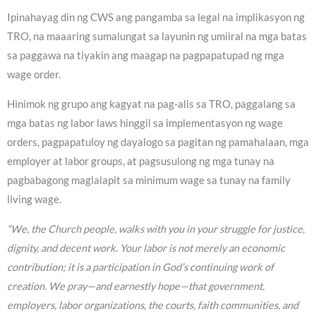
Ipinahayag din ng CWS ang pangamba sa legal na implikasyon ng
TRO, na maaaring sumalungat sa layunin ng umiiral na mga batas
sa paggawa na tiyakin ang maagap na pagpapatupad ng mga
wage order.
Hinimok ng grupo ang kagyat na pag-alis sa TRO, paggalang sa
mga batas ng labor laws hinggil sa implementasyon ng wage
orders, pagpapatuloy ng dayalogo sa pagitan ng pamahalaan, mga
employer at labor groups, at pagsusulong ng mga tunay na
pagbabagong maglalapit sa minimum wage sa tunay na family
living wage.
“We, the Church people, walks with you in your struggle for justice,
dignity, and decent work. Your labor is not merely an economic
contribution; it is a participation in God’s continuing work of
creation. We pray—and earnestly hope—that government,
employers, labor organizations, the courts, faith communities, and