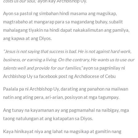
costs us our soul,”
ayon kay Archbishop Uy.
Ayon sa pastol ng simbahan hindi masama ang magsikap,
magtrabaho at mangarap para sa magandang buhay, subalit
mahalagang tiyakin na hindi dapat nakakalimutan ang pamilya,
ang kapwa at ang Diyos.
“Jesus is not saying that success is bad. He is not against hard work,
business, or earning a living. On the contrary, He wants us to use our
talents well and provide for our families,”
ayon sa pagninilay ni
Archbishop Uy sa facebook post ng Archdiocese of Cebu
Paalala pa ni Archbishop Uy, darating ang panahon na maiiwan
natin ang ating pera, ari-arian, posisyon at mga tagumpay.
Ang tunay na kayamanan ay ang pagmamahal na naibigay, mga
taong natulungan at ang katapatan sa Diyos.
Kaya hinikayat niya ang lahat na magsikap at gamitin nang