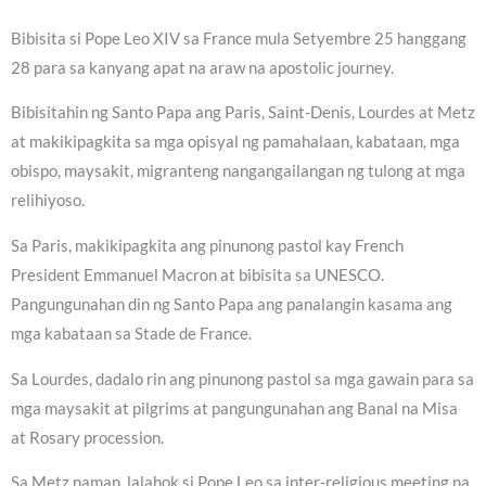
Bibisita si Pope Leo XIV sa France mula Setyembre 25 hanggang
28 para sa kanyang apat na araw na apostolic journey.
Bibisitahin ng Santo Papa ang Paris, Saint-Denis, Lourdes at Metz
at makikipagkita sa mga opisyal ng pamahalaan, kabataan, mga
obispo, maysakit, migranteng nangangailangan ng tulong at mga
relihiyoso.
Sa Paris, makikipagkita ang pinunong pastol kay French
President Emmanuel Macron at bibisita sa UNESCO.
Pangungunahan din ng Santo Papa ang panalangin kasama ang
mga kabataan sa Stade de France.
Sa Lourdes, dadalo rin ang pinunong pastol sa mga gawain para sa
mga maysakit at pilgrims at pangungunahan ang Banal na Misa
at Rosary procession.
Sa Metz naman, lalahok si Pope Leo sa inter-religious meeting na