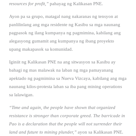
resources for profit,”
pahayag ng Kalikasan PNE.
Ayon pa sa grupo, matagal nang nakaranas ng tensyon at
panlilinlang ang mga residente ng Kasibu sa mga naunang
pagpasok ng ilang kumpanya ng pagmimina, kabilang ang
alegasyong gumamit ang kumpanya ng ibang proyekto
upang makapasok sa komunidad.
Iginiit ng Kalikasan PNE na ang sitwasyon sa Kasibu ay
bahagi ng mas malawak na laban ng mga pamayanang
apektado ng pagmimina sa Nueva Vizcaya, kabilang ang mga
naunang kilos-protesta laban sa iba pang mining operations
sa lalawigan.
“Time and again, the people have shown that organized
resistance is stronger than corporate greed. The barricade in
Pao is a declaration that the people will not surrender their
land and future to mining plunder,”
ayon sa Kalikasan PNE.