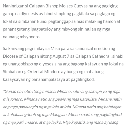
Nanindigan si Calapan Bishop Moises Cuevas na ang pagiging
ganap na diyosesis ay hindi simpleng pagkilala sa paglago ng
lokal na simbahan kundi pagtanggap sa mas malaking hamon at
pananagutang ipagpatuloy ang misyong sinimulan ng mga
naunang misyonero.
Sa kanyang pagninilay sa Misa para sa canonical erection ng
Diocese of Calapan nitong August 7 sa Calapan Cathedral, sinabi
ng unang obispo ng diyosesis na ang bagong katayuan ng lokal na
Simbahan ng Oriental Mindoro ay bunga ng mahabang
kasaysayan ng pananampalataya at paglilingkod.
“Ganap na natin itong minana. Minana natin ang sakripisyo ng mga
misyonero. Minana natin ang pawis ng mga katekista. Minana natin
ang mga panalangin ng mga lolo at lola. Minana natin ang katatagan
at kababaang-loob ng mga Mangyan. Minana natin ang paglilingkod
ng mga pari, madre, at mga layko. Mga kapatid, ang mana ay isang