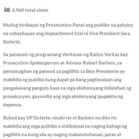
6,960 total views
Muling hinikayat ng Prosecution Panel ang publiko na patuloy
na subaybayan ang impeachment trial ni Vice President Sara
Duterte.
Sa panayam ng programang Veritasan ng Radyo Veritas kay
Prosecution Spokesperson at Adviser Robert Barbers, sa
pamamagitan ng panood sa paglilitis sa Bise Presidente ay
makikita ng publiko kung dapat pa bang pagtiwalaan ang
pangalawang pangulo base sa mga ebidensyang inilalahad ng
prosekusyon, gayundin ang mga ebidenyang ipapakita ng
depensa.
Bukod kay VP Duterte, sinabi rin ni Barbers na dito rin
makikita ang mga pulitiko o indibidwal na naging bahagi ng
paglilitis na kung sila ay naging makatotohanan, patas at