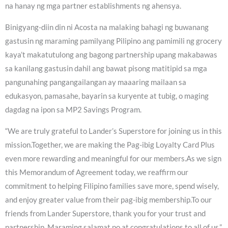
na hanay ng mga partner establishments ng ahensya.
Binigyang-diin din ni Acosta na malaking bahagi ng buwanang
gastusin ng maraming pamilyang Pilipino ang pamimili ng grocery
kaya’t makatutulong ang bagong partnership upang makabawas
sa kanilang gastusin dahil ang bawat pisong matitipid sa mga
pangunahing pangangailangan ay maaaring mailaan sa
edukasyon, pamasahe, bayarin sa kuryente at tubig, o maging
dagdag na ipon sa MP2 Savings Program.
“We are truly grateful to Lander’s Superstore for joining us in this
mission.Together, we are making the Pag-ibig Loyalty Card Plus
even more rewarding and meaningful for our members.As we sign
this Memorandum of Agreement today, we reaffirm our
commitment to helping Filipino families save more, spend wisely,
and enjoy greater value from their pag-ibig membership.To our
friends from Lander Superstore, thank you for your trust and
partnership. Maraming salamat po at congratulations to all of us,”