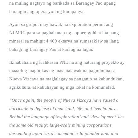
na muling nagtayo ng barikada sa Barangay Pao upang
harangin ang operasyon ng kumpanya.
Ayon sa grupo, may hawak na exploration permit ang
NLMRC para sa paghahanap ng copper, gold at iba pang
mineral sa mahigit 4,400 ektarya na sumasaklaw sa ilang
bahagi ng Barangay Pao at karatig na lugar.
Ikinabahala ng Kalikasan PNE na ang naturang proyekto ay
maaaring magbukas ng mas malawak na pagmimina sa
Nueva Vizcaya na maglalagay sa panganib sa kabundukan,
agrikultura, at kabuhayan ng mga lokal na komunidad.
“Once again, the people of Nueva Vizcaya have raised a
barricade in defense of their land, life, and livelihood…
Behind the language of ‘exploration’ and ‘development’ lies
the same old reality: large-scale mining corporations
descending upon rural communities to plunder land and