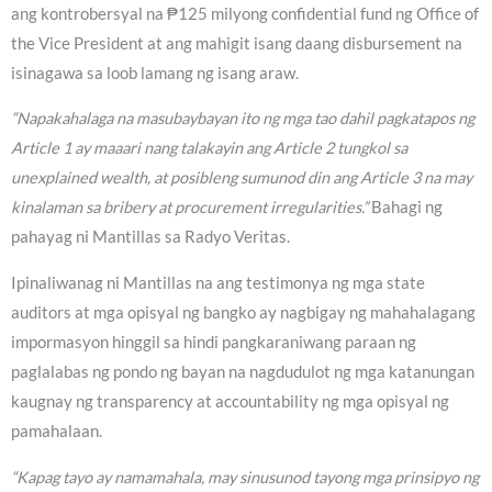
ang kontrobersyal na ₱125 milyong confidential fund ng Office of
the Vice President at ang mahigit isang daang disbursement na
isinagawa sa loob lamang ng isang araw.
“Napakahalaga na masubaybayan ito ng mga tao dahil pagkatapos ng
Article 1 ay maaari nang talakayin ang Article 2 tungkol sa
unexplained wealth, at posibleng sumunod din ang Article 3 na may
kinalaman sa bribery at procurement irregularities.”
Bahagi ng
pahayag ni Mantillas sa Radyo Veritas.
Ipinaliwanag ni Mantillas na ang testimonya ng mga state
auditors at mga opisyal ng bangko ay nagbigay ng mahahalagang
impormasyon hinggil sa hindi pangkaraniwang paraan ng
paglalabas ng pondo ng bayan na nagdudulot ng mga katanungan
kaugnay ng transparency at accountability ng mga opisyal ng
pamahalaan.
“Kapag tayo ay namamahala, may sinusunod tayong mga prinsipyo ng