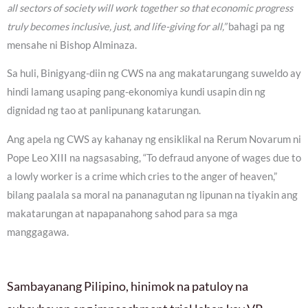
all sectors of society will work together so that economic progress
truly becomes inclusive, just, and life-giving for all,”
bahagi pa ng
mensahe ni Bishop Alminaza.
Sa huli, Binigyang-diin ng CWS na ang makatarungang suweldo ay
hindi lamang usaping pang-ekonomiya kundi usapin din ng
dignidad ng tao at panlipunang katarungan.
Ang apela ng CWS ay kahanay ng ensiklikal na Rerum Novarum ni
Pope Leo XIII na nagsasabing, “To defraud anyone of wages due to
a lowly worker is a crime which cries to the anger of heaven,”
bilang paalala sa moral na pananagutan ng lipunan na tiyakin ang
makatarungan at napapanahong sahod para sa mga
manggagawa.
Sambayanang Pilipino, hinimok na patuloy na