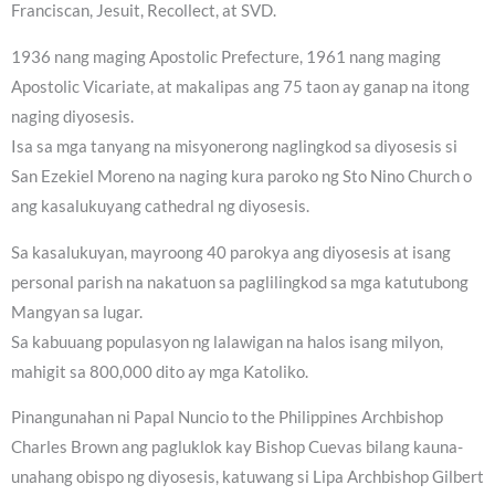
Franciscan, Jesuit, Recollect, at SVD.
1936 nang maging Apostolic Prefecture, 1961 nang maging
Apostolic Vicariate, at makalipas ang 75 taon ay ganap na itong
naging diyosesis.
Isa sa mga tanyang na misyonerong naglingkod sa diyosesis si
San Ezekiel Moreno na naging kura paroko ng Sto Nino Church o
ang kasalukuyang cathedral ng diyosesis.
Sa kasalukuyan, mayroong 40 parokya ang diyosesis at isang
personal parish na nakatuon sa paglilingkod sa mga katutubong
Mangyan sa lugar.
Sa kabuuang populasyon ng lalawigan na halos isang milyon,
mahigit sa 800,000 dito ay mga Katoliko.
Pinangunahan ni Papal Nuncio to the Philippines Archbishop
Charles Brown ang pagluklok kay Bishop Cuevas bilang kauna-
unahang obispo ng diyosesis, katuwang si Lipa Archbishop Gilbert