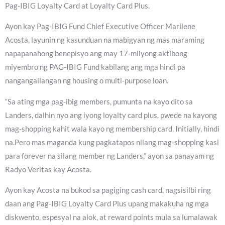
Pag-IBIG Loyalty Card at Loyalty Card Plus.
Ayon kay Pag-IBIG Fund Chief Executive Officer Marilene
Acosta, layunin ng kasunduan na mabigyan ng mas maraming
napapanahong benepisyo ang may 17-milyong aktibong
miyembro ng PAG-IBIG Fund kabilang ang mga hindi pa
nangangailangan ng housing o multi-purpose loan.
“Sa ating mga pag-ibig members, pumunta na kayo dito sa
Landers, dalhin nyo ang iyong loyalty card plus, pwede na kayong
mag-shopping kahit wala kayo ng membership card. Initially, hindi
na.Pero mas maganda kung pagkatapos nilang mag-shopping kasi
para forever na silang member ng Landers,” ayon sa panayam ng
Radyo Veritas kay Acosta.
Ayon kay Acosta na bukod sa pagiging cash card, nagsisilbi ring
daan ang Pag-IBIG Loyalty Card Plus upang makakuha ng mga
diskwento, espesyal na alok, at reward points mula sa lumalawak