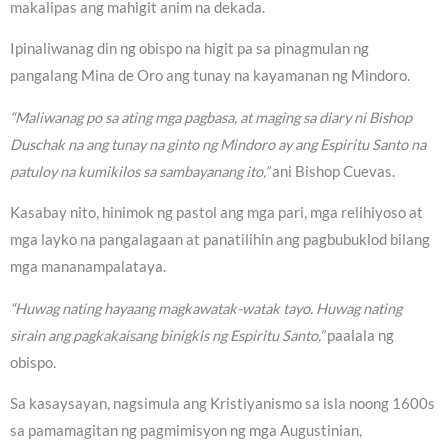
makalipas ang mahigit anim na dekada.
Ipinaliwanag din ng obispo na higit pa sa pinagmulan ng
pangalang Mina de Oro ang tunay na kayamanan ng Mindoro.
“Maliwanag po sa ating mga pagbasa, at maging sa diary ni Bishop
Duschak na ang tunay na ginto ng Mindoro ay ang Espiritu Santo na
patuloy na kumikilos sa sambayanang ito,”
ani Bishop Cuevas.
Kasabay nito, hinimok ng pastol ang mga pari, mga relihiyoso at
mga layko na pangalagaan at panatilihin ang pagbubuklod bilang
mga mananampalataya.
“Huwag nating hayaang magkawatak-watak tayo. Huwag nating
sirain ang pagkakaisang binigkis ng Espiritu Santo,”
paalala ng
obispo.
Sa kasaysayan, nagsimula ang Kristiyanismo sa isla noong 1600s
sa pamamagitan ng pagmimisyon ng mga Augustinian,