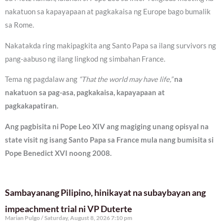
nakatuon sa kapayapaan at pagkakaisa ng Europe bago bumalik
sa Rome.
Nakatakda ring makipagkita ang Santo Papa sa ilang survivors ng
pang-aabuso ng ilang lingkod ng simbahan France.
Tema ng pagdalaw ang
“That the world may have life,”
na
nakatuon sa pag-asa, pagkakaisa, kapayapaan at
pagkakapatiran.
Ang pagbisita ni Pope Leo XIV ang magiging unang opisyal na
state visit ng isang Santo Papa sa France mula nang bumisita si
Pope Benedict XVI noong 2008.
Sambayanang Pilipino, hinikayat na subaybayan ang
impeachment trial ni VP Duterte
Marian Pulgo
Saturday, August 8, 2026 7:10 pm