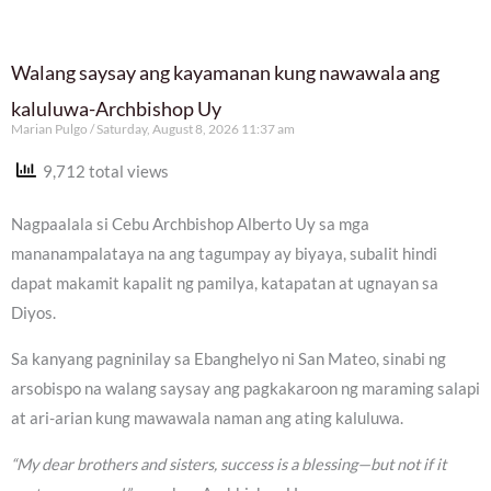
Walang saysay ang kayamanan kung nawawala ang
kaluluwa-Archbishop Uy
Marian Pulgo
Saturday, August 8, 2026 11:37 am
9,712 total views
Nagpaalala si Cebu Archbishop Alberto Uy sa mga
mananampalataya na ang tagumpay ay biyaya, subalit hindi
dapat makamit kapalit ng pamilya, katapatan at ugnayan sa
Diyos.
Sa kanyang pagninilay sa Ebanghelyo ni San Mateo, sinabi ng
arsobispo na walang saysay ang pagkakaroon ng maraming salapi
at ari-arian kung mawawala naman ang ating kaluluwa.
“My dear brothers and sisters, success is a blessing—but not if it