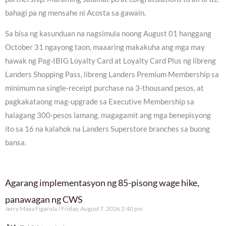
bahagi pa ng mensahe ni Acosta sa gawain.
Sa bisa ng kasunduan na nagsimula noong August 01 hanggang
October 31 ngayong taon, maaaring makakuha ang mga may
hawak ng Pag-IBIG Loyalty Card at Loyalty Card Plus ng libreng
Landers Shopping Pass, libreng Landers Premium Membership sa
minimum na single-receipt purchase na 3-thousand pesos, at
pagkakataong mag-upgrade sa Executive Membership sa
halagang 300-pesos lamang, magagamit ang mga benepisyong
ito sa 16 na kalahok na Landers Superstore branches sa buong
bansa.
Agarang implementasyon ng 85-pisong wage hike,
panawagan ng CWS
Jerry Maya Figarola
Friday, August 7, 2026 2:40 pm