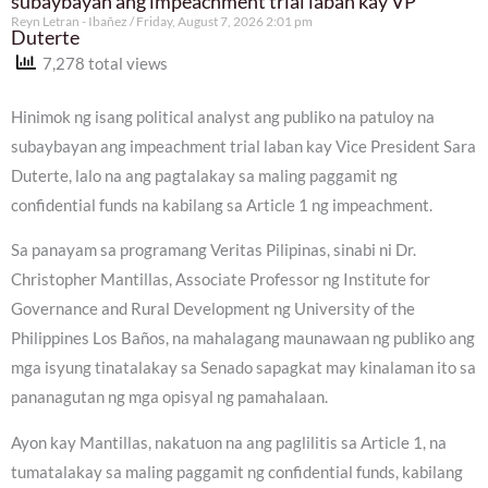
subaybayan ang impeachment trial laban kay VP
Reyn Letran - Ibañez
Friday, August 7, 2026 2:01 pm
Duterte
7,278 total views
Hinimok ng isang political analyst ang publiko na patuloy na
subaybayan ang impeachment trial laban kay Vice President Sara
Duterte, lalo na ang pagtalakay sa maling paggamit ng
confidential funds na kabilang sa Article 1 ng impeachment.
Sa panayam sa programang Veritas Pilipinas, sinabi ni Dr.
Christopher Mantillas, Associate Professor ng Institute for
Governance and Rural Development ng University of the
Philippines Los Baños, na mahalagang maunawaan ng publiko ang
mga isyung tinatalakay sa Senado sapagkat may kinalaman ito sa
pananagutan ng mga opisyal ng pamahalaan.
Ayon kay Mantillas, nakatuon na ang paglilitis sa Article 1, na
tumatalakay sa maling paggamit ng confidential funds, kabilang