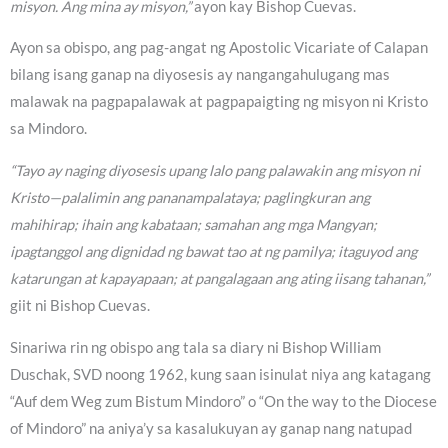
misyon. Ang mina ay misyon,”
ayon kay Bishop Cuevas.
Ayon sa obispo, ang pag-angat ng Apostolic Vicariate of Calapan
bilang isang ganap na diyosesis ay nangangahulugang mas
malawak na pagpapalawak at pagpapaigting ng misyon ni Kristo
sa Mindoro.
“Tayo ay naging diyosesis upang lalo pang palawakin ang misyon ni
Kristo—palalimin ang pananampalataya; paglingkuran ang
mahihirap; ihain ang kabataan; samahan ang mga Mangyan;
ipagtanggol ang dignidad ng bawat tao at ng pamilya; itaguyod ang
katarungan at kapayapaan; at pangalagaan ang ating iisang tahanan,”
giit ni Bishop Cuevas.
Sinariwa rin ng obispo ang tala sa diary ni Bishop William
Duschak, SVD noong 1962, kung saan isinulat niya ang katagang
“Auf dem Weg zum Bistum Mindoro” o “On the way to the Diocese
of Mindoro” na aniya’y sa kasalukuyan ay ganap nang natupad