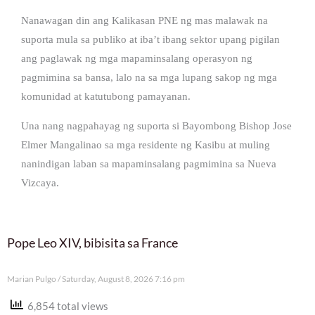
Nanawagan din ang Kalikasan PNE ng mas malawak na
suporta mula sa publiko at iba’t ibang sektor upang pigilan
ang paglawak ng mga mapaminsalang operasyon ng
pagmimina sa bansa, lalo na sa mga lupang sakop ng mga
komunidad at katutubong pamayanan.
Una nang nagpahayag ng suporta si Bayombong Bishop Jose
Elmer Mangalinao sa mga residente ng Kasibu at muling
nanindigan laban sa mapaminsalang pagmimina sa Nueva
Vizcaya.
Pope Leo XIV, bibisita sa France
Marian Pulgo
Saturday, August 8, 2026 7:16 pm
6,854 total views