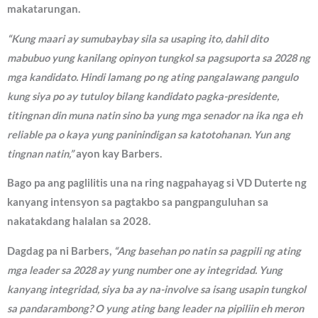
makatarungan.
“Kung maari ay sumubaybay sila sa usaping ito, dahil dito
mabubuo yung kanilang opinyon tungkol sa pagsuporta sa 2028 ng
mga kandidato. Hindi lamang po ng ating pangalawang pangulo
kung siya po ay tutuloy bilang kandidato pagka-presidente,
titingnan din muna natin sino ba yung mga senador na ika nga eh
reliable pa o kaya yung paninindigan sa katotohanan. Yun ang
tingnan natin,”
ayon kay Barbers.
Bago pa ang paglilitis una na ring nagpahayag si VD Duterte ng
kanyang intensyon sa pagtakbo sa pangpanguluhan sa
nakatakdang halalan sa 2028.
Dagdag pa ni Barbers,
“Ang basehan po natin sa pagpili ng ating
mga leader sa 2028 ay yung number one ay integridad. Yung
kanyang integridad, siya ba ay na-involve sa isang usapin tungkol
sa pandarambong? O yung ating bang leader na pipiliin eh meron