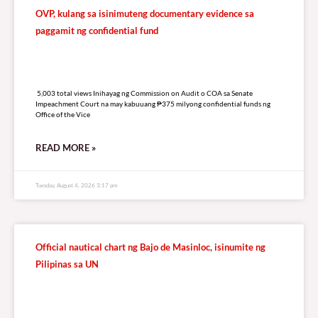
OVP, kulang sa isinimuteng documentary evidence sa
paggamit ng confidential fund
5,003 total views
5,003 total views Inihayag ng Commission on Audit o COA sa Senate
Impeachment Court na may kabuuang ₱375 milyong confidential funds ng
Office of the Vice
READ MORE »
Tuesday, August 4, 2026 3:17 pm
Official nautical chart ng Bajo de Masinloc, isinumite ng
Pilipinas sa UN
5,027 total views