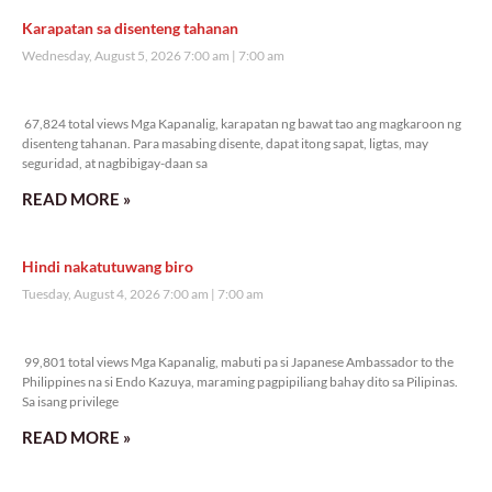
Karapatan sa disenteng tahanan
Wednesday, August 5, 2026 7:00 am
7:00 am
67,824 total views
67,824 total views Mga Kapanalig, karapatan ng bawat tao ang magkaroon ng
disenteng tahanan. Para masabing disente, dapat itong sapat, ligtas, may
seguridad, at nagbibigay-daan sa
READ MORE »
Hindi nakatutuwang biro
Tuesday, August 4, 2026 7:00 am
7:00 am
99,801 total views
99,801 total views Mga Kapanalig, mabuti pa si Japanese Ambassador to the
Philippines na si Endo Kazuya, maraming pagpipiliang bahay dito sa Pilipinas.
Sa isang privilege
READ MORE »