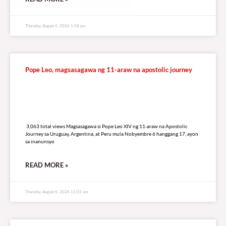
Thursday, August 6, 2026 1:58 pm
Pope Leo, magsasagawa ng 11-araw na apostolic journey
3,063 total views
3,063 total views Magsasagawa si Pope Leo XIV ng 11-araw na Apostolic
Journey sa Uruguay, Argentina, at Peru mula Nobyembre 6 hanggang 17, ayon
sa inanunsyo
READ MORE »
Thursday, August 6, 2026 11:03 am