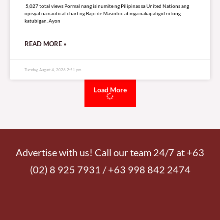
5,027 total views Pormal nang isinumite ng Pilipinas sa United Nations ang
opisyal na nautical chart ng Bajo de Masinloc at mga nakapaligid nitong
katubigan. Ayon
READ MORE »
Tuesday, August 4, 2026 2:51 pm
Load More
Advertise with us! Call our team 24/7 at +63
(02) 8 925 7931 / +63 998 842 2474