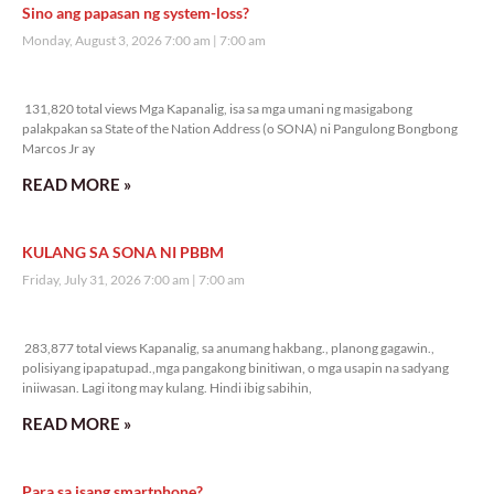
Sino ang papasan ng system-loss?
Monday, August 3, 2026 7:00 am
7:00 am
131,820 total views
131,820 total views Mga Kapanalig, isa sa mga umani ng masigabong
palakpakan sa State of the Nation Address (o SONA) ni Pangulong Bongbong
Marcos Jr ay
READ MORE »
KULANG SA SONA NI PBBM
Friday, July 31, 2026 7:00 am
7:00 am
283,877 total views
283,877 total views Kapanalig, sa anumang hakbang., planong gagawin.,
polisiyang ipapatupad.,mga pangakong binitiwan, o mga usapin na sadyang
iniiwasan. Lagi itong may kulang. Hindi ibig sabihin,
READ MORE »
Para sa isang smartphone?