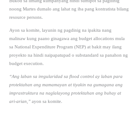
Bukod sa limang kumpanyang hindi sumipot sa pagdinig
noong Martes dumalo ang lahat ng iba pang kontratista bilang
resource persons.
Ayon sa komite, layunin ng pagdinig na ipakita nang
malinaw kung paano ginagawa ang budget allocations mula
sa National Expenditure Program (NEP) at bakit may ilang
proyekto na hindi naipapatupad o substandard sa panahon ng
budget execution.
“Ang laban sa iregularidad sa flood control ay laban para
protektahan ang mamamayan at tiyakin na gumagana ang
imprastruktura na naglalayong protektahan ang buhay at
ari-arian,”
ayon sa komite.