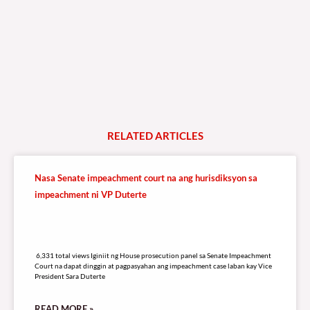
RELATED
A
R
T
I
C
L
E
S
Nasa Senate impeachment court na ang hurisdiksyon sa
impeachment ni VP Duterte
6,331 total views
6,331 total views Iginiit ng House prosecution panel sa Senate Impeachment
Court na dapat dinggin at pagpasyahan ang impeachment case laban kay Vice
President Sara Duterte
READ MORE »