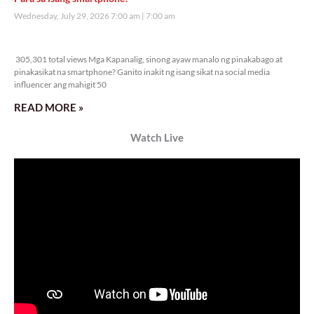
Wednesday, July 29, 2026 7:00 am
7:00 am
305,301 total views
305,301 total views Mga Kapanalig, sinong ayaw manalo ng pinakabago at
pinakasikat na smartphone? Ganito inakit ng isang sikat na social media
influencer ang mahigit 50
READ MORE »
Watch Live