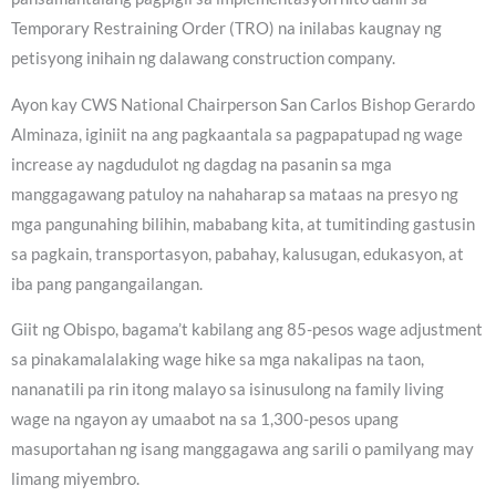
Temporary Restraining Order (TRO) na inilabas kaugnay ng
petisyong inihain ng dalawang construction company.
Ayon kay CWS National Chairperson San Carlos Bishop Gerardo
Alminaza, iginiit na ang pagkaantala sa pagpapatupad ng wage
increase ay nagdudulot ng dagdag na pasanin sa mga
manggagawang patuloy na nahaharap sa mataas na presyo ng
mga pangunahing bilihin, mababang kita, at tumitinding gastusin
sa pagkain, transportasyon, pabahay, kalusugan, edukasyon, at
iba pang pangangailangan.
Giit ng Obispo, bagama’t kabilang ang 85-pesos wage adjustment
sa pinakamalalaking wage hike sa mga nakalipas na taon,
nananatili pa rin itong malayo sa isinusulong na family living
wage na ngayon ay umaabot na sa 1,300-pesos upang
masuportahan ng isang manggagawa ang sarili o pamilyang may
limang miyembro.