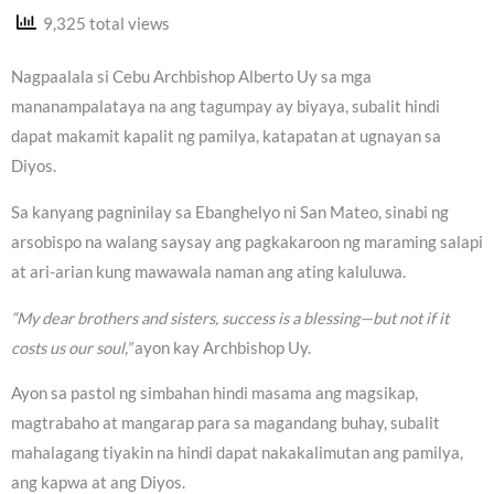
9,325 total views
Nagpaalala si Cebu Archbishop Alberto Uy sa mga
mananampalataya na ang tagumpay ay biyaya, subalit hindi
dapat makamit kapalit ng pamilya, katapatan at ugnayan sa
Diyos.
Sa kanyang pagninilay sa Ebanghelyo ni San Mateo, sinabi ng
arsobispo na walang saysay ang pagkakaroon ng maraming salapi
at ari-arian kung mawawala naman ang ating kaluluwa.
“My dear brothers and sisters, success is a blessing—but not if it
costs us our soul,”
ayon kay Archbishop Uy.
Ayon sa pastol ng simbahan hindi masama ang magsikap,
magtrabaho at mangarap para sa magandang buhay, subalit
mahalagang tiyakin na hindi dapat nakakalimutan ang pamilya,
ang kapwa at ang Diyos.