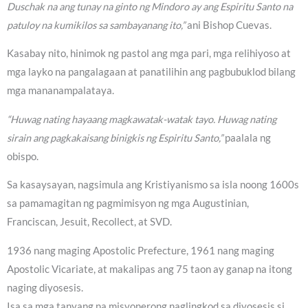
Duschak na ang tunay na ginto ng Mindoro ay ang Espiritu Santo na
patuloy na kumikilos sa sambayanang ito,”
ani Bishop Cuevas.
Kasabay nito, hinimok ng pastol ang mga pari, mga relihiyoso at
mga layko na pangalagaan at panatilihin ang pagbubuklod bilang
mga mananampalataya.
“Huwag nating hayaang magkawatak-watak tayo. Huwag nating
sirain ang pagkakaisang binigkis ng Espiritu Santo,”
paalala ng
obispo.
Sa kasaysayan, nagsimula ang Kristiyanismo sa isla noong 1600s
sa pamamagitan ng pagmimisyon ng mga Augustinian,
Franciscan, Jesuit, Recollect, at SVD.
1936 nang maging Apostolic Prefecture, 1961 nang maging
Apostolic Vicariate, at makalipas ang 75 taon ay ganap na itong
naging diyosesis.
Isa sa mga tanyang na misyonerong naglingkod sa diyosesis si