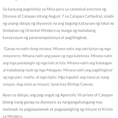
Sa kanyang pagninilay sa Misa para sa canonical erection ng
Diocese of Calapan nitong August 7 sa Calapan Cathedral, sinabi
ng unang obispo ng diyosesis na ang bagong katayuan ng lokal na
Simbahan ng Oriental Mindoro ay bunga ng mahabang
kasaysayan ng pananampalataya at paglilingkod.
“Ganap na natin itong minana. Minana natin ang sakripisyo ng mga
misyonero. Minana natin ang pawis ng mga katekista. Minana natin
ang mga panalangin ng mga lolo at lola. Minana natin ang katatagan
at kababaang-loob ng mga Mangyan. Minana natin ang paglilingkod
ng mga pari, madre, at mga layko. Mga kapatid, ang mana ay isang
misyon. Ang mina ay misyon,”
ayon kay Bishop Cuevas.
Ayon sa obispo, ang pag-angat ng Apostolic Vicariate of Calapan
bilang isang ganap na diyosesis ay nangangahulugang mas
malawak na pagpapalawak at pagpapaigting ng misyon ni Kristo
sa Mindoro.