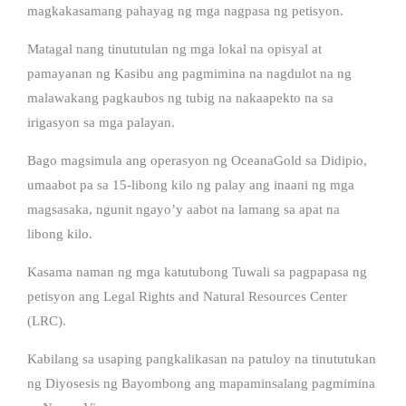
magkakasamang pahayag ng mga nagpasa ng petisyon.
Matagal nang tinututulan ng mga lokal na opisyal at
pamayanan ng Kasibu ang pagmimina na nagdulot na ng
malawakang pagkaubos ng tubig na nakaapekto na sa
irigasyon sa mga palayan.
Bago magsimula ang operasyon ng OceanaGold sa Didipio,
umaabot pa sa 15-libong kilo ng palay ang inaani ng mga
magsasaka, ngunit ngayo’y aabot na lamang sa apat na
libong kilo.
Kasama naman ng mga katutubong Tuwali sa pagpapasa ng
petisyon ang Legal Rights and Natural Resources Center
(LRC).
Kabilang sa usaping pangkalikasan na patuloy na tinututukan
ng Diyosesis ng Bayombong ang mapaminsalang pagmimina