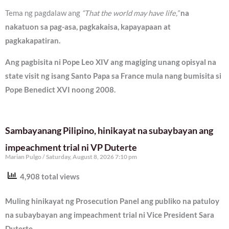
Tema ng pagdalaw ang
“That the world may have life,”
na
nakatuon sa pag-asa, pagkakaisa, kapayapaan at
pagkakapatiran.
Ang pagbisita ni Pope Leo XIV ang magiging unang opisyal na
state visit ng isang Santo Papa sa France mula nang bumisita si
Pope Benedict XVI noong 2008.
Sambayanang Pilipino, hinikayat na subaybayan ang
impeachment trial ni VP Duterte
Marian Pulgo
Saturday, August 8, 2026 7:10 pm
4,908 total views
Muling hinikayat ng Prosecution Panel ang publiko na patuloy
na subaybayan ang impeachment trial ni Vice President Sara
Duterte.