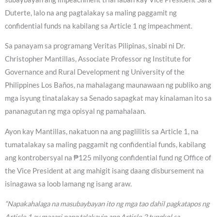
Duterte, lalo na ang pagtalakay sa maling paggamit ng
confidential funds na kabilang sa Article 1 ng impeachment.
Sa panayam sa programang Veritas Pilipinas, sinabi ni Dr.
Christopher Mantillas, Associate Professor ng Institute for
Governance and Rural Development ng University of the
Philippines Los Baños, na mahalagang maunawaan ng publiko ang
mga isyung tinatalakay sa Senado sapagkat may kinalaman ito sa
pananagutan ng mga opisyal ng pamahalaan.
Ayon kay Mantillas, nakatuon na ang paglilitis sa Article 1, na
tumatalakay sa maling paggamit ng confidential funds, kabilang
ang kontrobersyal na ₱125 milyong confidential fund ng Office of
the Vice President at ang mahigit isang daang disbursement na
isinagawa sa loob lamang ng isang araw.
“Napakahalaga na masubaybayan ito ng mga tao dahil pagkatapos ng
Article 1 ay maaari nang talakayin ang Article 2 tungkol sa