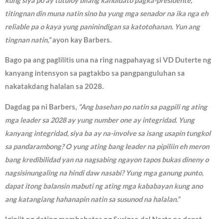
kung siya po ay tutuloy bilang kandidato pagka-presidente,
titingnan din muna natin sino ba yung mga senador na ika nga eh
reliable pa o kaya yung paninindigan sa katotohanan. Yun ang
tingnan natin,”
ayon kay Barbers.
Bago pa ang paglilitis una na ring nagpahayag si VD Duterte ng
kanyang intensyon sa pagtakbo sa pangpanguluhan sa
nakatakdang halalan sa 2028.
Dagdag pa ni Barbers,
“Ang basehan po natin sa pagpili ng ating
mga leader sa 2028 ay yung number one ay integridad. Yung
kanyang integridad, siya ba ay na-involve sa isang usapin tungkol
sa pandarambong? O yung ating bang leader na pipiliin eh meron
bang kredibilidad yan na nagsabing ngayon tapos bukas dineny o
nagsisinungaling na hindi daw nasabi? Yung mga ganung punto,
dapat itong balansin mabuti ng ating mga kababayan kung ano
ang katangiang hahanapin natin sa susunod na halalan.”