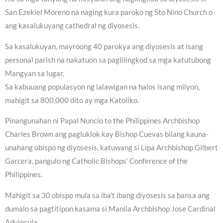
San Ezekiel Moreno na naging kura paroko ng Sto Nino Church o
ang kasalukuyang cathedral ng diyosesis.
Sa kasalukuyan, mayroong 40 parokya ang diyosesis at isang
personal parish na nakatuon sa paglilingkod sa mga katutubong
Mangyan sa lugar.
Sa kabuuang populasyon ng lalawigan na halos isang milyon,
mahigit sa 800,000 dito ay mga Katoliko.
Pinangunahan ni Papal Nuncio to the Philippines Archbishop
Charles Brown ang pagluklok kay Bishop Cuevas bilang kauna-
unahang obispo ng diyosesis, katuwang si Lipa Archbishop Gilbert
Garcera, pangulo ng Catholic Bishops’ Conference of the
Philippines.
Mahigit sa 30 obispo mula sa iba’t ibang diyosesis sa bansa ang
dumalo sa pagtitipon kasama si Manila Archbishop Jose Cardinal
Advincula.