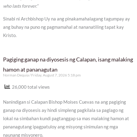
who lasts forever.”
Sinabi ni Archbishop Uy na ang pinakamahalagang tagumpay ay
ang buhay na puno ng pagmamahal at nananatiling tapat kay
Kristo.
Pagiging ganap na diyosesis ng Calapan, isang malaking
hamon at pananagutan
Norman Dequia
Friday, August 7, 2026 5:18 pm
26,000 total views
Nanindigan si Calapan Bishop Moises Cuevas na ang pagiging
ganap na diyosesis ay hindi simpleng pagkilala sa paglago ng
lokal na simbahan kundi pagtanggap sa mas malaking hamon at
pananagutang ipagpatuloy ang misyong sinimulan ng mga
naunang misyonero.