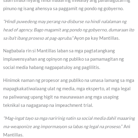
saan sinabi niyang hindi maaaring ihiwalay ang pananagutan ng
pinuno ng isang ahensya sa paggamit ng pondo ng gobyerno.
“Hindi puwedeng may perang na-disburse na hindi nalalaman ng
head of agency. Bago magamit ang pondo ng gobyerno, dumaraan ito
sa iba’t ibang proseso at pag-apruba.”
Ayon pa kay Mantillas.
Nagbabala rin si Mantillas laban sa mga pagtatangkang
impluwensyahan ang opinyon ng publiko sa pamamagitan ng
social media habang nagpapatuloy ang paglilitis.
Hinimok naman ng propesor ang publiko na umasa lamang sa mga
mapagkakatiwalaang ulat ng media, mga eksperto, at mga legal
na paliwanag upang higit na maunawaan ang mga usaping
teknikal sa nagaganap na impeachment trial.
“Mag-ingat tayo sa mga naririnig natin sa social media dahil maaaring
ma-weaponize ang impormasyon sa labas ng legal na proseso.
” Ani
Mantillas.