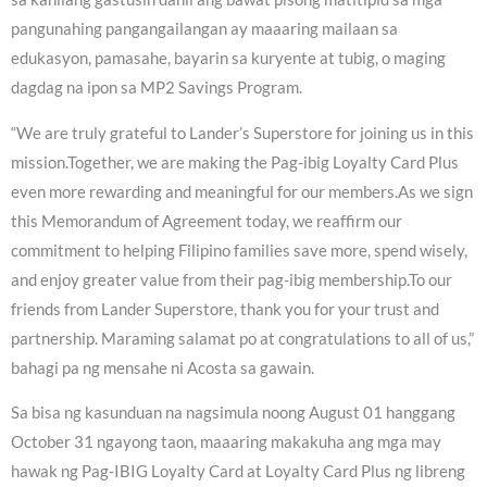
pangunahing pangangailangan ay maaaring mailaan sa
edukasyon, pamasahe, bayarin sa kuryente at tubig, o maging
dagdag na ipon sa MP2 Savings Program.
“We are truly grateful to Lander’s Superstore for joining us in this
mission.Together, we are making the Pag-ibig Loyalty Card Plus
even more rewarding and meaningful for our members.As we sign
this Memorandum of Agreement today, we reaffirm our
commitment to helping Filipino families save more, spend wisely,
and enjoy greater value from their pag-ibig membership.To our
friends from Lander Superstore, thank you for your trust and
partnership. Maraming salamat po at congratulations to all of us,”
bahagi pa ng mensahe ni Acosta sa gawain.
Sa bisa ng kasunduan na nagsimula noong August 01 hanggang
October 31 ngayong taon, maaaring makakuha ang mga may
hawak ng Pag-IBIG Loyalty Card at Loyalty Card Plus ng libreng