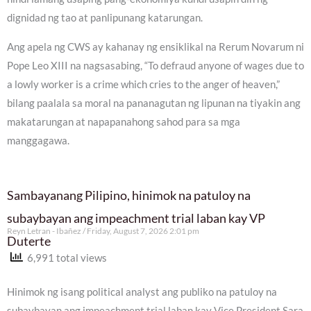
dignidad ng tao at panlipunang katarungan.
Ang apela ng CWS ay kahanay ng ensiklikal na Rerum Novarum ni
Pope Leo XIII na nagsasabing, “To defraud anyone of wages due to
a lowly worker is a crime which cries to the anger of heaven,”
bilang paalala sa moral na pananagutan ng lipunan na tiyakin ang
makatarungan at napapanahong sahod para sa mga
manggagawa.
Sambayanang Pilipino, hinimok na patuloy na
subaybayan ang impeachment trial laban kay VP
Reyn Letran - Ibañez
Friday, August 7, 2026 2:01 pm
Duterte
6,991 total views
Hinimok ng isang political analyst ang publiko na patuloy na
subaybayan ang impeachment trial laban kay Vice President Sara