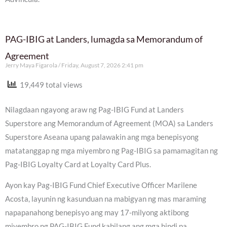
PAG-IBIG at Landers, lumagda sa Memorandum of
Agreement
Jerry Maya Figarola
Friday, August 7, 2026 2:41 pm
19,449 total views
Nilagdaan ngayong araw ng Pag-IBIG Fund at Landers
Superstore ang Memorandum of Agreement (MOA) sa Landers
Superstore Aseana upang palawakin ang mga benepisyong
matatanggap ng mga miyembro ng Pag-IBIG sa pamamagitan ng
Pag-IBIG Loyalty Card at Loyalty Card Plus.
Ayon kay Pag-IBIG Fund Chief Executive Officer Marilene
Acosta, layunin ng kasunduan na mabigyan ng mas maraming
napapanahong benepisyo ang may 17-milyong aktibong
miyembro ng PAG-IBIG Fund kabilang ang mga hindi pa