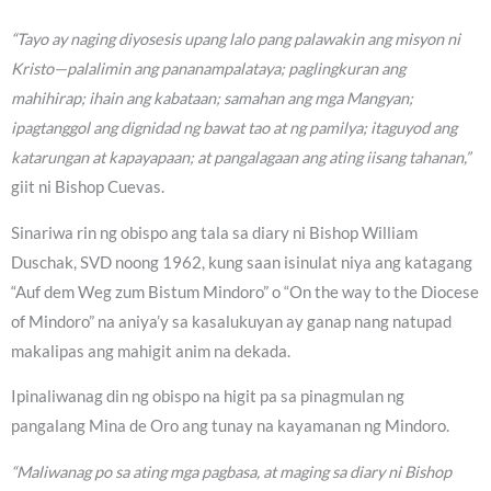
“Tayo ay naging diyosesis upang lalo pang palawakin ang misyon ni
Kristo—palalimin ang pananampalataya; paglingkuran ang
mahihirap; ihain ang kabataan; samahan ang mga Mangyan;
ipagtanggol ang dignidad ng bawat tao at ng pamilya; itaguyod ang
katarungan at kapayapaan; at pangalagaan ang ating iisang tahanan,”
giit ni Bishop Cuevas.
Sinariwa rin ng obispo ang tala sa diary ni Bishop William
Duschak, SVD noong 1962, kung saan isinulat niya ang katagang
“Auf dem Weg zum Bistum Mindoro” o “On the way to the Diocese
of Mindoro” na aniya’y sa kasalukuyan ay ganap nang natupad
makalipas ang mahigit anim na dekada.
Ipinaliwanag din ng obispo na higit pa sa pinagmulan ng
pangalang Mina de Oro ang tunay na kayamanan ng Mindoro.
“Maliwanag po sa ating mga pagbasa, at maging sa diary ni Bishop