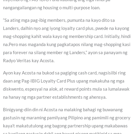
nangangailangan ng housing o multi-purpose loan.
“Sa ating mga pag-ibig members, pumunta na kayo dito sa
Landers, dalhin nyo ang iyong loyalty card plus, pwede na kayong
mag-shopping kahit wala kayo ng membership card. Initially, hindi
na.Pero mas maganda kung pagkatapos nilang mag-shopping kasi
para forever na silang member ng Landers,” ayon sa panayam ng
Radyo Veritas kay Acosta.
Ayon kay Acosta na bukod sa pagiging cash card, nagsisilbi ring
daan ang Pag-IBIG Loyalty Card Plus upang makakuha ng mga
diskwento, espesyal na alok, at reward points mula sa lumalawak
na hanay ng mga partner establishments ng ahensya.
Binigyang-diin din ni Acosta na malaking bahagi ng buwanang
gastusin ng maraming pamilyang Pilipino ang pamimili ng grocery
kaya’t makatutulong ang bagong partnership upang makabawas
sa kanilang gastusin dahil ang bawat pisong matitipid sa mga