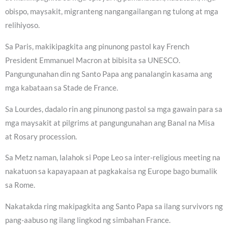
obispo, maysakit, migranteng nangangailangan ng tulong at mga
relihiyoso.
Sa Paris, makikipagkita ang pinunong pastol kay French
President Emmanuel Macron at bibisita sa UNESCO.
Pangungunahan din ng Santo Papa ang panalangin kasama ang
mga kabataan sa Stade de France.
Sa Lourdes, dadalo rin ang pinunong pastol sa mga gawain para sa
mga maysakit at pilgrims at pangungunahan ang Banal na Misa
at Rosary procession.
Sa Metz naman, lalahok si Pope Leo sa inter-religious meeting na
nakatuon sa kapayapaan at pagkakaisa ng Europe bago bumalik
sa Rome.
Nakatakda ring makipagkita ang Santo Papa sa ilang survivors ng
pang-aabuso ng ilang lingkod ng simbahan France.