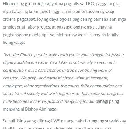
Hinimok ng grupo ang kagyat na pag-alis sa TRO, paggalang sa
mga batas ng labor laws hinggil sa implementasyon ng wage
orders, pagpapatuloy ng dayalogo sa pagitan ng pamahalaan, mga
employer at labor groups, at pagsusulong ng mga tunay na
pagbabagong maglalapit sa minimum wage sa tunay na family
living wage.
“We, the Church people, walks with you in your struggle for justice,
dignity, and decent work. Your labor is not merely an economic
contribution; it is a participation in God’s continuing work of
creation. We pray—and earnestly hope—that government,
employers, labor organizations, the courts, faith communities, and
all sectors of society will work together so that economic progress
truly becomes inclusive, just, and life-giving for all,”
bahagi pa ng
mensahe ni Bishop Alminaza.
Sa huli, Binigyang-diin ng CWS na ang makatarungang suweldo ay
hindi lamang usaping pang-ekonomiya kundi usapin din ng