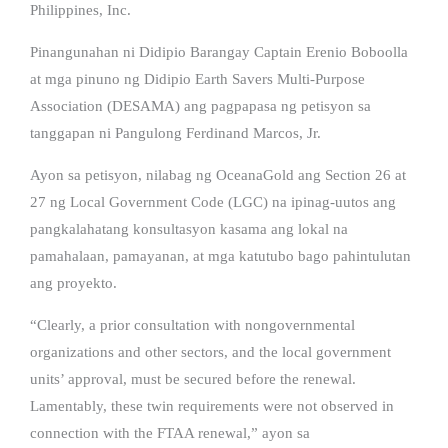
Philippines, Inc.
Pinangunahan ni Didipio Barangay Captain Erenio Boboolla
at mga pinuno ng Didipio Earth Savers Multi-Purpose
Association (DESAMA) ang pagpapasa ng petisyon sa
tanggapan ni Pangulong Ferdinand Marcos, Jr.
Ayon sa petisyon, nilabag ng OceanaGold ang Section 26 at
27 ng Local Government Code (LGC) na ipinag-uutos ang
pangkalahatang konsultasyon kasama ang lokal na
pamahalaan, pamayanan, at mga katutubo bago pahintulutan
ang proyekto.
“Clearly, a prior consultation with nongovernmental
organizations and other sectors, and the local government
units’ approval, must be secured before the renewal.
Lamentably, these twin requirements were not observed in
connection with the FTAA renewal,” ayon sa