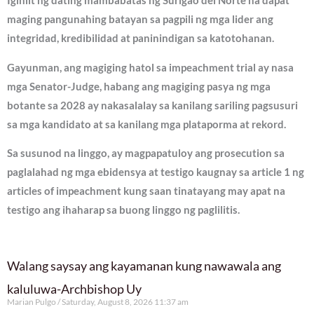
Iginiit ng dating mambabatas ng Surigao del Norte na dapat
maging pangunahing batayan sa pagpili ng mga lider ang
integridad, kredibilidad at paninindigan sa katotohanan.
Gayunman, ang magiging hatol sa impeachment trial ay nasa
mga Senator-Judge, habang ang magiging pasya ng mga
botante sa 2028 ay nakasalalay sa kanilang sariling pagsusuri
sa mga kandidato at sa kanilang mga plataporma at rekord.
Sa susunod na linggo, ay magpapatuloy ang prosecution sa
paglalahad ng mga ebidensya at testigo kaugnay sa article 1 ng
articles of impeachment kung saan tinatayang may apat na
testigo ang ihaharap sa buong linggo ng paglilitis.
Walang saysay ang kayamanan kung nawawala ang
kaluluwa-Archbishop Uy
Marian Pulgo
Saturday, August 8, 2026 11:37 am