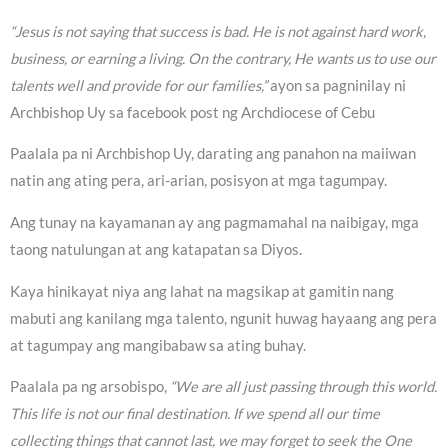
“Jesus is not saying that success is bad. He is not against hard work,
business, or earning a living. On the contrary, He wants us to use our
talents well and provide for our families,”
ayon sa pagninilay ni
Archbishop Uy sa facebook post ng Archdiocese of Cebu
Paalala pa ni Archbishop Uy, darating ang panahon na maiiwan
natin ang ating pera, ari-arian, posisyon at mga tagumpay.
Ang tunay na kayamanan ay ang pagmamahal na naibigay, mga
taong natulungan at ang katapatan sa Diyos.
Kaya hinikayat niya ang lahat na magsikap at gamitin nang
mabuti ang kanilang mga talento, ngunit huwag hayaang ang pera
at tagumpay ang mangibabaw sa ating buhay.
Paalala pa ng arsobispo,
“We are all just passing through this world.
This life is not our final destination. If we spend all our time
collecting things that cannot last, we may forget to seek the One