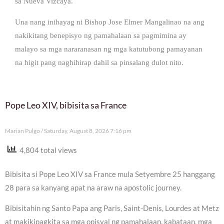
sa Nueva Vizcaya.
Una nang inihayag ni Bishop Jose Elmer Mangalinao na ang
nakikitang benepisyo ng pamahalaan sa pagmimina ay
malayo sa mga nararanasan ng mga katutubong pamayanan
na higit pang naghihirap dahil sa pinsalang dulot nito.
Pope Leo XIV, bibisita sa France
Marian Pulgo
Saturday, August 8, 2026 7:16 pm
4,804 total views
Bibisita si Pope Leo XIV sa France mula Setyembre 25 hanggang
28 para sa kanyang apat na araw na apostolic journey.
Bibisitahin ng Santo Papa ang Paris, Saint-Denis, Lourdes at Metz
at makikipagkita sa mga opisyal ng pamahalaan, kabataan, mga