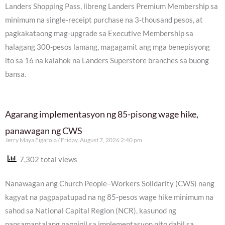
Landers Shopping Pass, libreng Landers Premium Membership sa
minimum na single-receipt purchase na 3-thousand pesos, at
pagkakataong mag-upgrade sa Executive Membership sa
halagang 300-pesos lamang, magagamit ang mga benepisyong
ito sa 16 na kalahok na Landers Superstore branches sa buong
bansa.
Agarang implementasyon ng 85-pisong wage hike,
panawagan ng CWS
Jerry Maya Figarola
Friday, August 7, 2026 2:40 pm
7,302 total views
Nanawagan ang Church People–Workers Solidarity (CWS) nang
kagyat na pagpapatupad na ng 85-pesos wage hike minimum na
sahod sa National Capital Region (NCR), kasunod ng
pansamantalang pagpigil sa implementasyon nito dahil sa