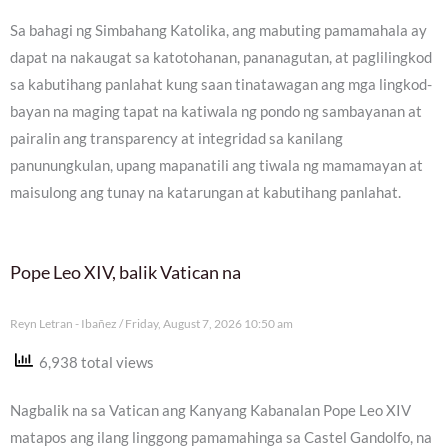
Sa bahagi ng Simbahang Katolika, ang mabuting pamamahala ay
dapat na nakaugat sa katotohanan, pananagutan, at paglilingkod
sa kabutihang panlahat kung saan tinatawagan ang mga lingkod-
bayan na maging tapat na katiwala ng pondo ng sambayanan at
pairalin ang transparency at integridad sa kanilang
panunungkulan, upang mapanatili ang tiwala ng mamamayan at
maisulong ang tunay na katarungan at kabutihang panlahat.
Pope Leo XIV, balik Vatican na
Reyn Letran - Ibañez
Friday, August 7, 2026 10:50 am
6,938 total views
Nagbalik na sa Vatican ang Kanyang Kabanalan Pope Leo XIV
matapos ang ilang linggong pamamahinga sa Castel Gandolfo, na