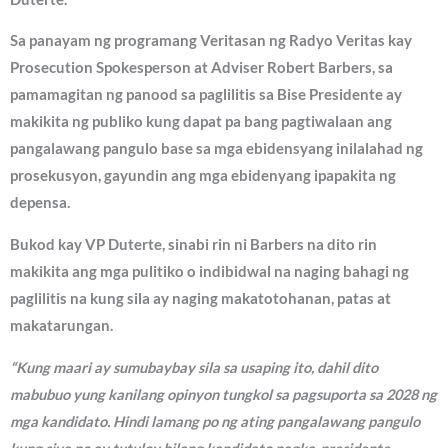
Sa panayam ng programang Veritasan ng Radyo Veritas kay
Prosecution Spokesperson at Adviser Robert Barbers, sa
pamamagitan ng panood sa paglilitis sa Bise Presidente ay
makikita ng publiko kung dapat pa bang pagtiwalaan ang
pangalawang pangulo base sa mga ebidensyang inilalahad ng
prosekusyon, gayundin ang mga ebidenyang ipapakita ng
depensa.
Bukod kay VP Duterte, sinabi rin ni Barbers na dito rin
makikita ang mga pulitiko o indibidwal na naging bahagi ng
paglilitis na kung sila ay naging makatotohanan, patas at
makatarungan.
“Kung maari ay sumubaybay sila sa usaping ito, dahil dito
mabubuo yung kanilang opinyon tungkol sa pagsuporta sa 2028 ng
mga kandidato. Hindi lamang po ng ating pangalawang pangulo