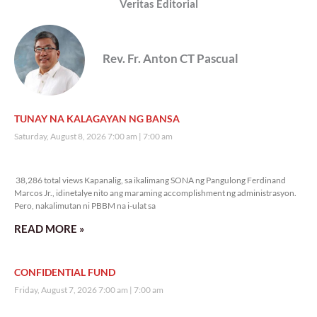
Veritas Editorial
Rev. Fr. Anton CT Pascual
TUNAY NA KALAGAYAN NG BANSA
Saturday, August 8, 2026 7:00 am
7:00 am
38,286 total views
38,286 total views Kapanalig, sa ikalimang SONA ng Pangulong Ferdinand
Marcos Jr., idinetalye nito ang maraming accomplishment ng administrasyon.
Pero, nakalimutan ni PBBM na i-ulat sa
READ MORE »
CONFIDENTIAL FUND
Friday, August 7, 2026 7:00 am
7:00 am
103,270 total views