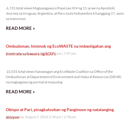
6,731 total views
6,731 total views Magsasagawa si Pope Leo XIV ng 11-araw na Apostolic
Journey sa Uruguay, Argentina, at Peru mula Nobyembre 6 hanggang 17, ayon
sa inanunsyo
READ MORE »
Ombudsman, hinimok ng EcoWASTE na imbestigahan ang
kontrata sa basura ng LGU’s
Wednesday, August 5, 2026 7:07 pm
7:07 pm
22,031 total views
22,031 total views Nanawagan ang EcoWaste Coalition sa Office of the
Ombudsman at Department of Environment and Natural Resources (DENR)
na magsagawa ng pormal at masusing
READ MORE »
Obispo at Pari, pinagkalooban ng Panginoon ng natatanging
misyon
Wednesday, August 5, 2026 2:58 pm
2:58 pm
28,020 total views