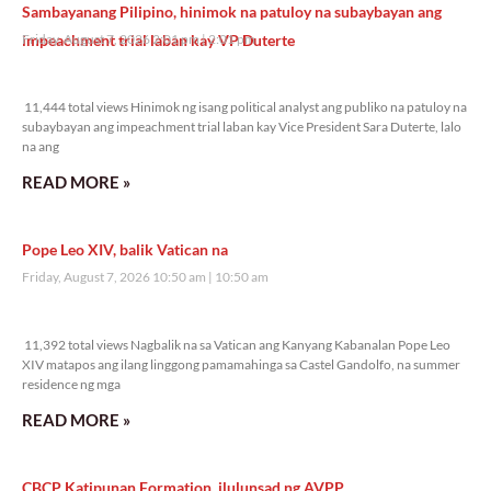
Sambayanang Pilipino, hinimok na patuloy na subaybayan ang
impeachment trial laban kay VP Duterte
Friday, August 7, 2026 2:01 pm
2:01 pm
11,444 total views
11,444 total views Hinimok ng isang political analyst ang publiko na patuloy na
subaybayan ang impeachment trial laban kay Vice President Sara Duterte, lalo
na ang
READ MORE »
Pope Leo XIV, balik Vatican na
Friday, August 7, 2026 10:50 am
10:50 am
11,392 total views
11,392 total views Nagbalik na sa Vatican ang Kanyang Kabanalan Pope Leo
XIV matapos ang ilang linggong pamamahinga sa Castel Gandolfo, na summer
residence ng mga
READ MORE »
CBCP Katipunan Formation, ilulunsad ng AVPP