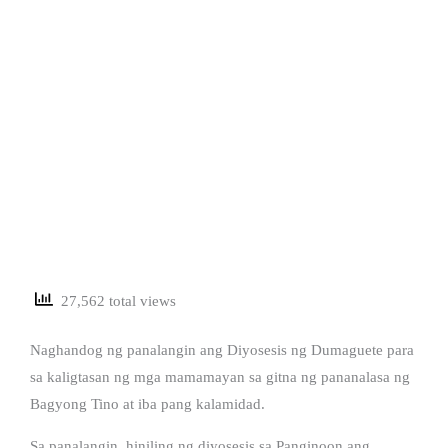
27,562 total views
Naghandog ng panalangin ang Diyosesis ng Dumaguete para
sa kaligtasan ng mga mamamayan sa gitna ng pananalasa ng
Bagyong Tino at iba pang kalamidad.
Sa panalangin, hiniling ng diyosesis sa Panginoon ang