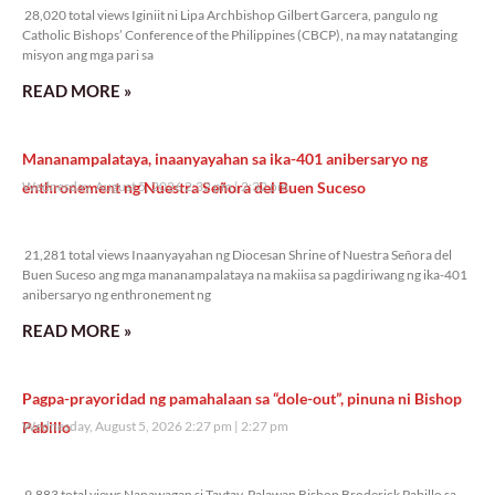
28,020 total views Iginiit ni Lipa Archbishop Gilbert Garcera, pangulo ng
Catholic Bishops’ Conference of the Philippines (CBCP), na may natatanging
misyon ang mga pari sa
READ MORE »
Mananampalataya, inaanyayahan sa ika-401 anibersaryo ng
enthronement ng Nuestra Señora del Buen Suceso
Wednesday, August 5, 2026 2:32 pm
2:32 pm
21,281 total views
21,281 total views Inaanyayahan ng Diocesan Shrine of Nuestra Señora del
Buen Suceso ang mga mananampalataya na makiisa sa pagdiriwang ng ika-401
anibersaryo ng enthronement ng
READ MORE »
Pagpa-prayoridad ng pamahalaan sa “dole-out”, pinuna ni Bishop
Pabillo
Wednesday, August 5, 2026 2:27 pm
2:27 pm
9,883 total views
9,883 total views Nanawagan si Taytay, Palawan Bishop Broderick Pabillo sa