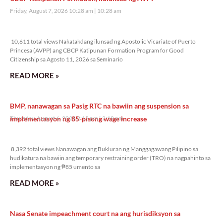
Friday, August 7, 2026 10:28 am
10:28 am
10,611 total views
10,611 total views Nakatakdang ilunsad ng Apostolic Vicariate of Puerto
Princesa (AVPP) ang CBCP Katipunan Formation Program for Good
Citizenship sa Agosto 11, 2026 sa Seminario
READ MORE »
BMP, nanawagan sa Pasig RTC na bawiin ang suspension sa
implementasyon ng 85-pisong wage increase
Thursday, August 6, 2026 2:18 pm
2:18 pm
8,392 total views
8,392 total views Nanawagan ang Bukluran ng Manggagawang Pilipino sa
hudikatura na bawiin ang temporary restraining order (TRO) na nagpahinto sa
implementasyon ng ₱85 umento sa
READ MORE »
Nasa Senate impeachment court na ang hurisdiksyon sa