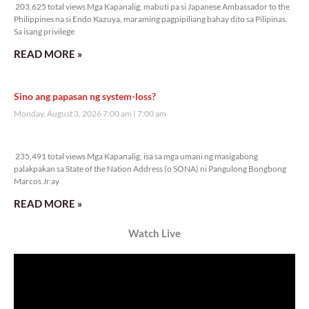
203,625 total views Mga Kapanalig, mabuti pa si Japanese Ambassador to the
Philippines na si Endo Kazuya, maraming pagpipiliang bahay dito sa Pilipinas.
Sa isang privilege
READ MORE »
Sino ang papasan ng system-loss?
Monday, August 3, 2026 7:00 am
7:00 am
235,491 total views
235,491 total views Mga Kapanalig, isa sa mga umani ng masigabong
palakpakan sa State of the Nation Address (o SONA) ni Pangulong Bongbong
Marcos Jr ay
READ MORE »
Watch Live