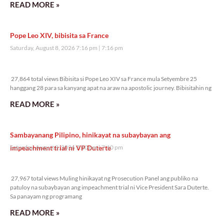
READ MORE »
Pope Leo XIV, bibisita sa France
Saturday, August 8, 2026 7:16 pm
7:16 pm
27,864 total views
27,864 total views Bibisita si Pope Leo XIV sa France mula Setyembre 25
hanggang 28 para sa kanyang apat na araw na apostolic journey. Bibisitahin ng
READ MORE »
Sambayanang Pilipino, hinikayat na subaybayan ang
impeachment trial ni VP Duterte
Saturday, August 8, 2026 7:10 pm
7:10 pm
27,967 total views
27,967 total views Muling hinikayat ng Prosecution Panel ang publiko na
patuloy na subaybayan ang impeachment trial ni Vice President Sara Duterte.
Sa panayam ng programang
READ MORE »