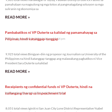
pamahalaan na magsulong ng mga totoo at pangmatagalang solusyon sa mga
suliranin ng ekonomiya sa
READ MORE »
Pambabatikos ni VP Duterte sa kalidad ng pamamahayag sa
Pilipinas, hindi katanggap-tanggap
Wednesday, August 5, 2026 2:14 pm
2:14 pm
9,925 total views
9,925 total views Binigyan-diin ng propesor ng Journalism sa University of the
Philippines na hindi katanggap-tanggap ang malawakang pagbatikos ni Vice
President Sara Duterte sa kalidad
READ MORE »
Receipients ng confidential funds ni VP Duterte, hindi na
kailangang iharap sa impeachment trial
Wednesday, August 5, 2026 1:49 pm
1:49 pm
8,051 total views
8,051 total views Iginiit ni San Juan City Lone District Representative Ysabel