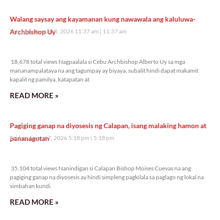
Walang saysay ang kayamanan kung nawawala ang kaluluwa-
Archbishop Uy
Saturday, August 8, 2026 11:37 am
11:37 am
18,678 total views
18,678 total views Nagpaalala si Cebu Archbishop Alberto Uy sa mga
mananampalataya na ang tagumpay ay biyaya, subalit hindi dapat makamit
kapalit ng pamilya, katapatan at
READ MORE »
Pagiging ganap na diyosesis ng Calapan, isang malaking hamon at
pananagutan
Friday, August 7, 2026 5:18 pm
5:18 pm
35,104 total views
35,104 total views Nanindigan si Calapan Bishop Moises Cuevas na ang
pagiging ganap na diyosesis ay hindi simpleng pagkilala sa paglago ng lokal na
simbahan kundi
READ MORE »