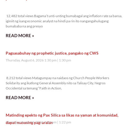
12,482 total views
12,482 total views Bagama’t unti-unting bumabagal ang inflation rate sa bansa,
iginiit ng isang economic analyst na hindi pa rin ito nangangahulugang
bumababa na ang presyo
READ MORE »
Pagsasabuhay ng prophetic justice, pangako ng CWS
Thursday, August 6, 2026 1:30 pm
1:30 pm
8,212 total views
8,212 total views Matagumpay na naidaos ng Church People Workers
Solidarity ang ikatlong General Assembly nito sa Talisay City, Negros
Occidental sa temang “Faith in Action,
READ MORE »
Matinding epekto ng Pax Silica sa likas na yaman at komunidad,
dapat masusing pag-aralan
Thursday, August 6, 2026 1:22 pm
1:22 pm