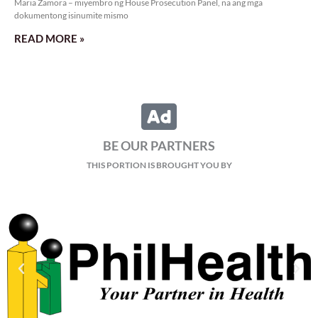
Maria Zamora – miyembro ng House Prosecution Panel, na ang mga
dokumentong isinumite mismo
READ MORE »
BE OUR PARTNERS
THIS PORTION IS BROUGHT YOU BY