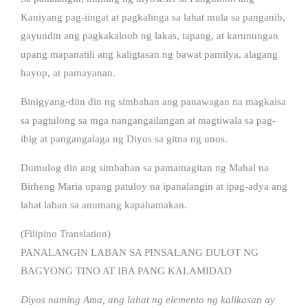
Kaniyang pag-iingat at pagkalinga sa lahat mula sa panganib,
gayundin ang pagkakaloob ng lakas, tapang, at karunungan
upang mapanatili ang kaligtasan ng bawat pamilya, alagang
hayop, at pamayanan.
Binigyang-diin din ng simbahan ang panawagan na magkaisa
sa pagtulong sa mga nangangailangan at magtiwala sa pag-
ibig at pangangalaga ng Diyos sa gitna ng unos.
Dumulog din ang simbahan sa pamamagitan ng Mahal na
Birheng Maria upang patuloy na ipanalangin at ipag-adya ang
lahat laban sa anumang kapahamakan.
(Filipino Translation)
PANALANGIN LABAN SA PINSALANG DULOT NG
BAGYONG TINO AT IBA PANG KALAMIDAD
Diyos naming Ama, ang lahat ng elemento ng kalikasan ay