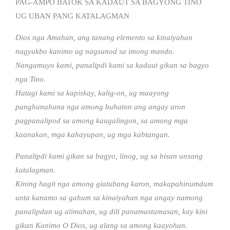
PAG-AMPO BATOK SA KADAUT SA BAGYONG TINO
UG UBAN PANG KATALAGMAN
Dios nga Amahan, ang tanang elemento sa kinaiyahan
nagyukbo kanimo ug nagsunod sa imong mando.
Nangamuyo kami, panalipdi kami sa kadaut gikan sa bagyo
nga Tino.
Hatagi kami sa kapiskay, kalig-on, ug maayong
panghunahuna nga among buhaton ang angay aron
pagpanalipod sa among kaugalingon, sa among mga
kaanakan, mga kahayupan, ug mga kabtangan.
Panalipdi kami gikan sa bagyo, linog, ug sa bisan unsang
katalagman.
Kining hagit nga among giatubang karon, makapahinumdum
unta kanamo sa gahum sa kinaiyahan nga angay namong
panalipdan ug alimahan, ug dili panamastamasan, kay kini
gikan Kanimo O Dios, ug alang sa among kaayohan.