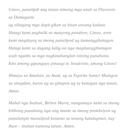
Ginoo, panalipdi ang tanan nimong mga anak sa Diyosesis
sa Dumaguete
ug silingang mga dapit gikan sa bisan unsang kadaut.
Hatagi kami pagbalik sa maayong panahon, Ginoo, aron
kami magdayeg sa imong panalipod ug kamanggihatagon.
Hatagi kami sa dugang kalig-on nga magmanggihatagon
usab ngadto sa mga nagkinahanglan niining panahona.
Kini among gipangayo pinaagi ni Jesukristo, among Ginoo!
Himaya sa Amahan, sa Anak, ug sa Espiritu Santo! Maingon
sa sinugdan, karon ug sa gihapon ug sa katuigan nga tanan.
Amen.
Mahal nga Inahan, Birhen Maria, nangamuyo kami sa imong
bilihong panabang nga ang manto sa imong proteksiyon ug
panalangin manalipod kanamo sa tanang katalagman, kay
Ikaw – inahan namong tanan. Amen.