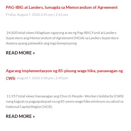
PAG-IBIG at Landers, lumagda sa Memorandum of Agreement
Friday, August 7, 2026 2:41 pm
2:41 pm
24,820 total views
24,820 total views Nilagdaan ngayong araw ng Pag-IBIG Fund at Landers
Superstore ang Memorandum of Agreement (MOA) sa Landers Superstore
Aseana upang palawakin ang mga benepisyong
READ MORE »
Agarang implementasyon ng 85-pisong wage hike, panawagan ng
CWS
Friday, August 7, 2026 2:40 pm
2:40 pm
11,957 total views
11,957 total views Nanawagan ang Church People–Workers Solidarity (CWS)
nang kagyat na pagpapatupad na ng 85-pesos wage hike minimum na sahod sa
National Capital Region (NCR),
READ MORE »