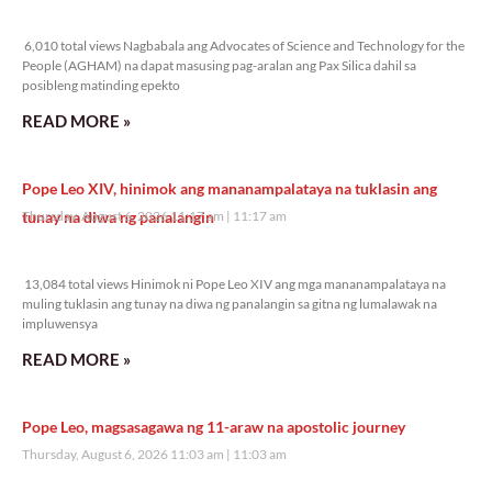
6,010 total views
6,010 total views Nagbabala ang Advocates of Science and Technology for the
People (AGHAM) na dapat masusing pag-aralan ang Pax Silica dahil sa
posibleng matinding epekto
READ MORE »
Pope Leo XIV, hinimok ang mananampalataya na tuklasin ang
tunay na diwa ng panalangin
Thursday, August 6, 2026 11:17 am
11:17 am
13,084 total views
13,084 total views Hinimok ni Pope Leo XIV ang mga mananampalataya na
muling tuklasin ang tunay na diwa ng panalangin sa gitna ng lumalawak na
impluwensya
READ MORE »
Pope Leo, magsasagawa ng 11-araw na apostolic journey
Thursday, August 6, 2026 11:03 am
11:03 am