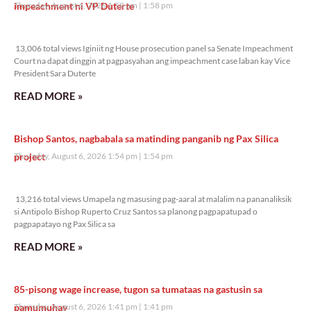
impeachment ni VP Duterte
Thursday, August 6, 2026 1:58 pm
1:58 pm
13,006 total views
13,006 total views Iginiit ng House prosecution panel sa Senate Impeachment
Court na dapat dinggin at pagpasyahan ang impeachment case laban kay Vice
President Sara Duterte
READ MORE »
Bishop Santos, nagbabala sa matinding panganib ng Pax Silica
project
Thursday, August 6, 2026 1:54 pm
1:54 pm
13,216 total views
13,216 total views Umapela ng masusing pag-aaral at malalim na pananaliksik
si Antipolo Bishop Ruperto Cruz Santos sa planong pagpapatupad o
pagpapatayo ng Pax Silica sa
READ MORE »
85-pisong wage increase, tugon sa tumataas na gastusin sa
pamumuhay
Thursday, August 6, 2026 1:41 pm
1:41 pm