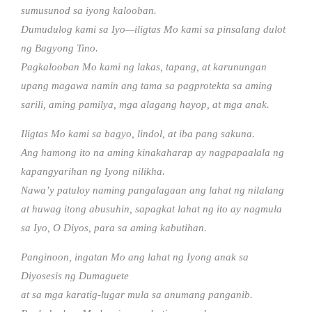
sumusunod sa iyong kalooban.
Dumudulog kami sa Iyo—iligtas Mo kami sa pinsalang dulot
ng Bagyong Tino.
Pagkalooban Mo kami ng lakas, tapang, at karunungan
upang magawa namin ang tama sa pagprotekta sa aming
sarili, aming pamilya, mga alagang hayop, at mga anak.
Iligtas Mo kami sa bagyo, lindol, at iba pang sakuna.
Ang hamong ito na aming kinakaharap ay nagpapaalala ng
kapangyarihan ng Iyong nilikha.
Nawa’y patuloy naming pangalagaan ang lahat ng nilalang
at huwag itong abusuhin, sapagkat lahat ng ito ay nagmula
sa Iyo, O Diyos, para sa aming kabutihan.
Panginoon, ingatan Mo ang lahat ng Iyong anak sa
Diyosesis ng Dumaguete
at sa mga karatig-lugar mula sa anumang panganib.