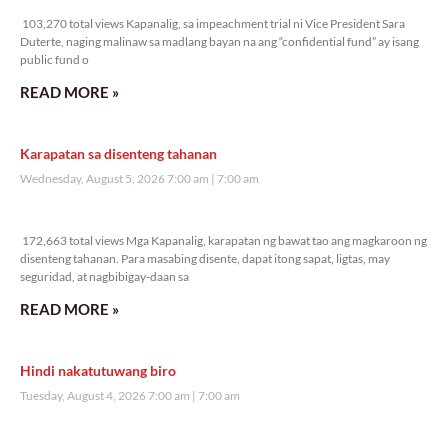
103,270 total views Kapanalig, sa impeachment trial ni Vice President Sara
Duterte, naging malinaw sa madlang bayan na ang “confidential fund” ay isang
public fund o
READ MORE »
Karapatan sa disenteng tahanan
Wednesday, August 5, 2026 7:00 am
7:00 am
172,663 total views
172,663 total views Mga Kapanalig, karapatan ng bawat tao ang magkaroon ng
disenteng tahanan. Para masabing disente, dapat itong sapat, ligtas, may
seguridad, at nagbibigay-daan sa
READ MORE »
Hindi nakatutuwang biro
Tuesday, August 4, 2026 7:00 am
7:00 am
203,625 total views