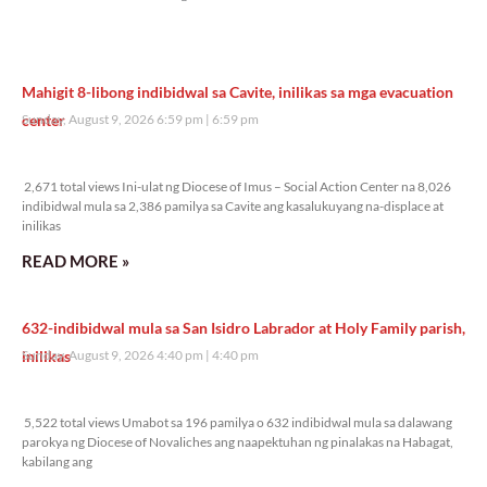
Mahigit 8-libong indibidwal sa Cavite, inilikas sa mga evacuation
center
Sunday, August 9, 2026 6:59 pm
6:59 pm
2,671 total views
2,671 total views Ini-ulat ng Diocese of Imus – Social Action Center na 8,026
indibidwal mula sa 2,386 pamilya sa Cavite ang kasalukuyang na-displace at
inilikas
READ MORE »
632-indibidwal mula sa San Isidro Labrador at Holy Family parish,
inilikas
Sunday, August 9, 2026 4:40 pm
4:40 pm
5,522 total views
5,522 total views Umabot sa 196 pamilya o 632 indibidwal mula sa dalawang
parokya ng Diocese of Novaliches ang naapektuhan ng pinalakas na Habagat,
kabilang ang