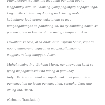
Pagkalooban Mo kami ng mabuting panahon upang
magpatuloy kami sa ilalim ng Iyong paglingap at pagkalinga.
Bigyan Mo rin kami ng dagdag na lakas ng loob at
kabutihang-loob upang makatulong sa mga
nangangailangan sa panahong ito. Ito ay hinihiling namin sa
pamamagitan ni Hesukristo na aming Panginoon. Amen.
Luwalhati sa Ama, at sa Anak, at sa Espiritu Santo, kapara
noong unang-una, ngayon at magpakailanman, at
magpasawalang-hanggan. Amen.
Mahal naming Ina, Birheng Maria, nananawagan kami sa
iyong mapagmalasakit na tulong at patnubay.
Iadya Mo kami sa lahat ng kapahamakan at panganib sa
pamamagitan ng iyong pamamagitan, sapagkat Ikaw ang
aming Ina. Amen.
(Cebuano Translation)