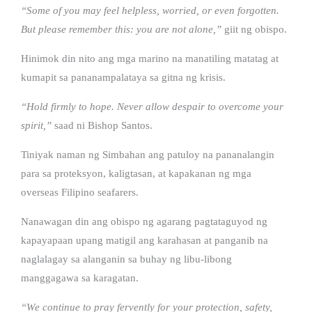
“Some of you may feel helpless, worried, or even forgotten.
But please remember this: you are not alone,”
giit ng obispo.
Hinimok din nito ang mga marino na manatiling matatag at
kumapit sa pananampalataya sa gitna ng krisis.
“Hold firmly to hope. Never allow despair to overcome your
spirit,”
saad ni Bishop Santos.
Tiniyak naman ng Simbahan ang patuloy na pananalangin
para sa proteksyon, kaligtasan, at kapakanan ng mga
overseas Filipino seafarers.
Nanawagan din ang obispo ng agarang pagtataguyod ng
kapayapaan upang matigil ang karahasan at panganib na
naglalagay sa alanganin sa buhay ng libu-libong
manggagawa sa karagatan.
“We continue to pray fervently for your protection, safety,