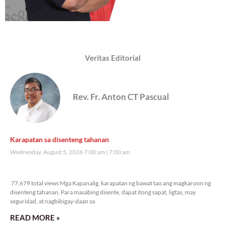
Veritas Editorial
Rev. Fr. Anton CT Pascual
Karapatan sa disenteng tahanan
Wednesday, August 5, 2026 7:00 am
7:00 am
77,679 total views
77,679 total views Mga Kapanalig, karapatan ng bawat tao ang magkaroon ng
disenteng tahanan. Para masabing disente, dapat itong sapat, ligtas, may
seguridad, at nagbibigay-daan sa
READ MORE »