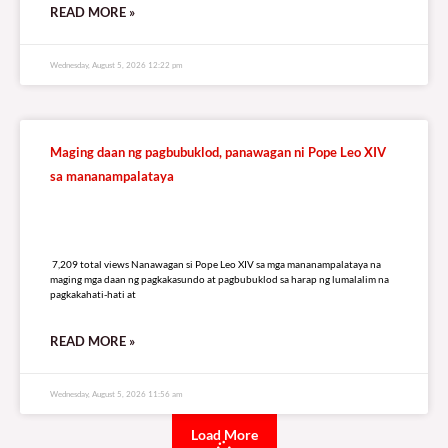
READ MORE »
Wednesday, August 5, 2026 12:22 pm
Maging daan ng pagbubuklod, panawagan ni Pope Leo XIV
sa mananampalataya
7,209 total views
7,209 total views Nanawagan si Pope Leo XIV sa mga mananampalataya na
maging mga daan ng pagkakasundo at pagbubuklod sa harap ng lumalalim na
pagkakahati-hati at
READ MORE »
Wednesday, August 5, 2026 11:56 am
Load More