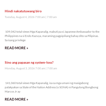
Hindi nakatutuwang biro
Tuesday, August 4, 2026 7:00 am
7:00 am
109,042 total views
109,042 total views Mga Kapanalig, mabuti pa si Japanese Ambassador to the
Philippines na si Endo Kazuya, maraming pagpipiliang bahay dito sa Pilipinas.
Sa isang privilege
READ MORE »
Sino ang papasan ng system-loss?
Monday, August 3, 2026 7:00 am
7:00 am
141,060 total views
141,060 total views Mga Kapanalig, isa sa mga umani ng masigabong
palakpakan sa State of the Nation Address (o SONA) ni Pangulong Bongbong
Marcos Jr ay
READ MORE »