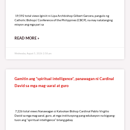
19,592 total views
19,592 total views Iginiit ni Lipa Archbishop Gilbert Garcera, pangulo ng
Catholic Bishops’ Conference of the Philippines (CBCP), na may natatanging
misyon ang mga pari sa
READ MORE »
Wednesday, August 5, 2026 2:58 pm
Gamitin ang “spiritual intelligence’’, panawagan ni Cardinal
David sa mga mag-aaral at guro
7,226 total views
7,226 total views Nanawagan si Kalookan Bishop Cardinal Pablo Virgilio
David sa mga mag-aaral, guro, at mga institusyong pang-edukasyon na bigyang-
tuon ang “spiritual intelligence” bilang gabay