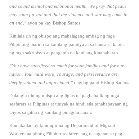
and sound mental and emotional health. We pray that peace
may soon prevail and that the violence and war may come to
an end,”
ayon pa kay Bishop Santos.
Kinilala rin ng obispo ang mahalagang ambag ng mga
Pilipinong marino sa kanilang pamilya at sa bansa sa kabila
ng mga sakripisyo at panganib na kanilang kinahaharap.
“You have sacrificed so much for your families and for our
nation. Your hard work, courage, and perseverance are
deeply valued and appreciated,”
dagdag pa ni Bishop Santos.
Dalangin din ng obispo ang ligtas na pagbabalik ng mga
seafarers sa Pilipinas at tiniyak na hindi sila pinababayaan ng
Diyos sa gitna ng kanilang pinagdaraanan.
Kamakailan ay kinumpirma ng Department of Migrant
Workers na pitong Filipino seafarers ang nasugatan sa pag-