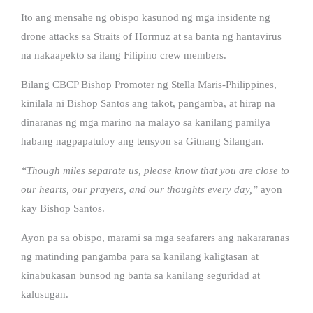
Ito ang mensahe ng obispo kasunod ng mga insidente ng
drone attacks sa Straits of Hormuz at sa banta ng hantavirus
na nakaapekto sa ilang Filipino crew members.
Bilang CBCP Bishop Promoter ng Stella Maris-Philippines,
kinilala ni Bishop Santos ang takot, pangamba, at hirap na
dinaranas ng mga marino na malayo sa kanilang pamilya
habang nagpapatuloy ang tensyon sa Gitnang Silangan.
“Though miles separate us, please know that you are close to
our hearts, our prayers, and our thoughts every day,”
ayon
kay Bishop Santos.
Ayon pa sa obispo, marami sa mga seafarers ang nakararanas
ng matinding pangamba para sa kanilang kaligtasan at
kinabukasan bunsod ng banta sa kanilang seguridad at
kalusugan.