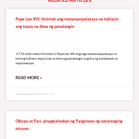
Pope Leo XIV, hinimok ang mananampalataya na tuklasin
ang tunay na diwa ng panalangin
4,776 total views
4,776 total views Hinimok ni Pope Leo XIV ang mga mananampalataya na
muling tuklasin ang tunay na diwa ng panalangin sa gitna ng lumalawak na
impluwensya
READ MORE »
Thursday, August 6, 2026 11:17 am
Obispo at Pari, pinagkalooban ng Panginoon ng natatanging
misyon