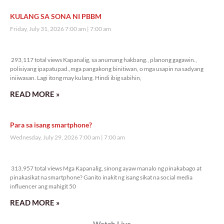
KULANG SA SONA NI PBBM
Friday, July 31, 2026 7:00 am
7:00 am
293,117 total views
293,117 total views Kapanalig, sa anumang hakbang., planong gagawin.,
polisiyang ipapatupad.,mga pangakong binitiwan, o mga usapin na sadyang
iniiwasan. Lagi itong may kulang. Hindi ibig sabihin,
READ MORE »
Para sa isang smartphone?
Wednesday, July 29, 2026 7:00 am
7:00 am
313,957 total views
313,957 total views Mga Kapanalig, sinong ayaw manalo ng pinakabago at
pinakasikat na smartphone? Ganito inakit ng isang sikat na social media
influencer ang mahigit 50
READ MORE »